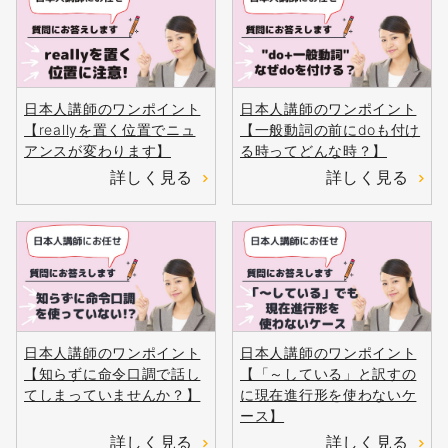
日本人講師のワンポイント
日本人講師のワンポイント
【reallyを置く位置でニュ
【一般動詞の前にdoも付け
アンスが変わります】
る時ってどんな時？】
詳しく見る
詳しく見る
日本人講師のワンポイント
日本人講師のワンポイント
【知らずに命令口調で話し
【「～している」と訳すの
てしまっていませんか？】
に現在進行形を使わないケ
ース】
詳しく見る
詳しく見る