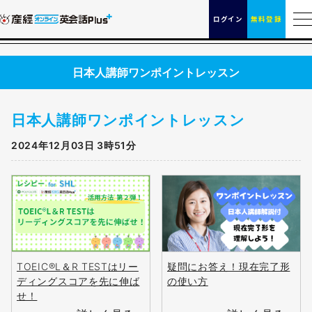
ログイン
無料登録
日本人講師ワンポイントレッスン
日本人講師ワンポイントレッスン
2024年12月03日 3時51分
TOEIC®L＆R TESTはリー
疑問にお答え！現在完了形
ディングスコアを先に伸ば
の使い方
せ！