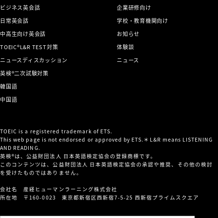
ビジネス英会話
企業研修向け
日常英会話
学校・教育機関向け
中高生向け英会話
お知らせ
TOEIC®L&R TEST対策
体験談
ニュースディスカッション
ニュース
英検®二次試験対策
韓国語
中国語
TOEIC is a registered trademark of ETS.
This web page is not endorsed or approved by ETS.＊L&R means LISTENING
AND READING.
英検®は、公益財団法人 日本英語検定協会の登録商標です。
このコンテンツは、公益財団法人 日本英語検定協会の承認や推奨、その他の検討
を受けたものではありません。
会社名 産経ヒューマンラーニング株式会社
所在地 〒160-0023 東京都新宿区西新宿7-5-25 西新宿プライムスクエア