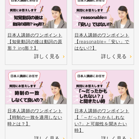
日本人講師のワンポイント
日本人講師のワンポイント
【知覚動詞の後は動詞の原
【reasonable=「安い」で
形？ ing形？】
はない!?】
詳しく見る
詳しく見る
日本人講師のワンポイント
日本人講師のワンポイント
【時制の一致を適用しない
【「～だったかもしれな
時とは？】
い?」と可能性を聞きたい
時】
詳しく見る
詳しく見る