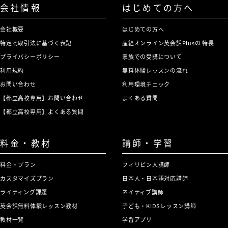
会社情報
はじめての方へ
会社概要
はじめての方へ
特定商取引法に基づく表記
産経オンライン英会話Plusの 特長
プライバシーポリシー
家族での受講について
利用規約
無料体験レッスンの流れ
お問い合わせ
利用環境チェック
【都立高校専用】お問い合わせ
よくある質問
【都立高校専用】よくある質問
料金・教材
講師・学習
料金・プラン
フィリピン人講師
カスタマイズプラン
日本人・日本語対応講師
ライティング課題
ネイティブ講師
英会話無料体験レッスン教材
子ども・KIDSレッスン講師
教材一覧
学習アプリ