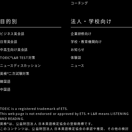
コーチング
目的別
法人・学校向け
ビジネス英会話
企業研修向け
日常英会話
学校・教育機関向け
中高生向け英会話
お知らせ
TOEIC®L&R TEST対策
体験談
ニュースディスカッション
ニュース
英検®二次試験対策
韓国語
中国語
TOEIC is a registered trademark of ETS.
This web page is not endorsed or approved by ETS.＊L&R means LISTENING
AND READING.
英検®は、公益財団法人 日本英語検定協会の登録商標です。
このコンテンツは、公益財団法人 日本英語検定協会の承認や推奨、その他の検討