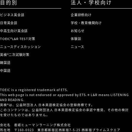
目的別
法人・学校向け
ビジネス英会話
企業研修向け
日常英会話
学校・教育機関向け
中高生向け英会話
お知らせ
TOEIC®L&R TEST対策
体験談
ニュースディスカッション
ニュース
英検®二次試験対策
韓国語
中国語
TOEIC is a registered trademark of ETS.
This web page is not endorsed or approved by ETS.＊L&R means LISTENING
AND READING.
英検®は、公益財団法人 日本英語検定協会の登録商標です。
このコンテンツは、公益財団法人 日本英語検定協会の承認や推奨、その他の検討
を受けたものではありません。
会社名 産経ヒューマンラーニング株式会社
所在地 〒160-0023 東京都新宿区西新宿7-5-25 西新宿プライムスクエア