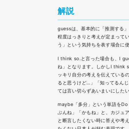
解説
guessは、基本的に「推測する
程度はっきりと考えが定まって
う」という気持ちを表す場合に
I think so.と言った場合も、
ね」となります。しかしI thin
ッキリ自分の考えを伝えているのに
ると思うけど…」「知ってるん
ては言い切らずあいまいにした
maybe「多分」という単語をDo
ぶんね」「かもね」と、カジュア
と断言したくない時に答えや考
たくない日本人が好む表現です