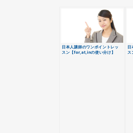
日本人講師のワンポイントレッ
日
スン【for,at,inの使い分け】
ス
理