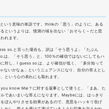
」という意味の単語です。thinkの「思う」のように、ある
いるというよりは、憶測の域を出ない「おそらく～だと思
使われます。
I guess so.と言った場合も、訳は「そう思うよ」「たぶん
k so.は、「そう思う」と、100％の確信ではないにしてもハ
対し、I guess so.は、より確信が低く、「多分知って
じゃないかなぁ」というニュアンスになり、自分の答えとし
い、という心の表れにも取れます。
 you know Mai？に対する返事として使うと、「まあ、た
ルであいまいな答えになります。Maybeには、はっきり
えをぼんやりさせる効果があるので、意思をハッキリ告げ
。しかし、答えを避けて逃げているような印象を与えかね