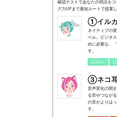
確認テストであなたの弱点をコ
グ力UPまで最短ルートで提案
①イル
ネイティブの実
ベル。ビジネス
めに必要な、「
す。
LEVEL1
L
➂ネコ
音声変化の聞き
る音やつながる
の音がよりはっ
す。