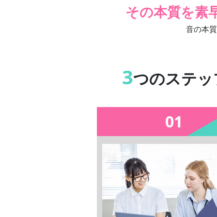
その本質を素
音の本質
3
つのステッ
01