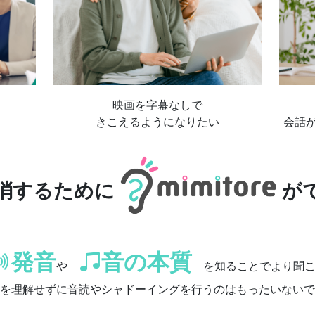
映画を字幕なしで
きこえるようになりたい
会話
消するために
が
発音
音の本質
や
を知ることでより聞こ
を理解せずに音読やシャドーイングを行うのはもったいないで