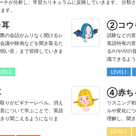
ーチが分析し、学習カリキュラムに反映していきます。 分類
します。
カ耳
➁コウ
際の会話がムリなく聞けるレ
試験などの音
会議や映画などを聞き取るた
英語特有の音
弱い音」まで習得していきま
る/r/や/l
識できるよう
EVEL2
LEVEL1
耳
④赤ち
取りがビギナーレベル。消え
リスニング初
音について学ぶことで、英語
ルや変化につ
きり聞こえるようになりま
理解し、聞き
LEVEL1