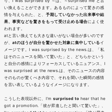
り、I was surprised by ～は、～surprised me と言
い換えることができます。あるものによって驚きの感
情を与えられた、と、
予期していなかった出来事や結
果、事実などを驚きをもって受け止める場合
によく使
われます。
atと言い換えても大きな違いがない場合が多いのです
が、
atのほうが自分を驚かせた対象に集中している
イ
メージです。I was surprised by the news.は、「私
はそのニュースを聞いて驚いた」と、どちらかという
と自分の感情によりフォーカスしているニュアンス、I
was surprised at the news.は、そのニュースの内容
そのものが驚くべき内容で、それを聞いた瞬間の感情
を言い表しているようなイメージになります。
こうした表現以外に、I’m
surprised to
hear that he
got a promotion.「彼が昇進したと聞いて驚いた」、