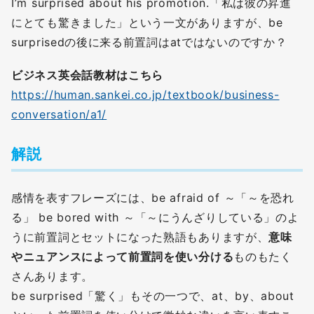
I’m surprised about his promotion.「私は彼の昇進
にとても驚きました」という一文がありますが、be
surprisedの後に来る前置詞はatではないのですか？
ビジネス英会話教材はこちら
https://human.sankei.co.jp/textbook/business-
conversation/a1/
解説
感情を表すフレーズには、be afraid of ～「～を恐れ
る」 be bored with ～「～にうんざりしている」のよ
うに前置詞とセットになった熟語もありますが、
意味
やニュアンスによって前置詞を使い分ける
ものもたく
さんあります。
be surprised「驚く」もその一つで、at、by、about