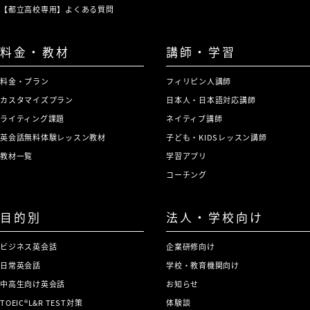
【都立高校専用】よくある質問
料金・教材
講師・学習
料金・プラン
フィリピン人講師
カスタマイズプラン
日本人・日本語対応講師
ライティング課題
ネイティブ講師
英会話無料体験レッスン教材
子ども・KIDSレッスン講師
教材一覧
学習アプリ
コーチング
目的別
法人・学校向け
ビジネス英会話
企業研修向け
日常英会話
学校・教育機関向け
中高生向け英会話
お知らせ
TOEIC®L&R TEST対策
体験談