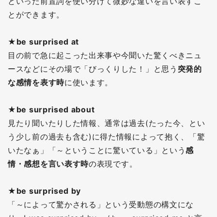
といった前置詞を使い分けて微妙な違いを言い表すこ
とができます。
★be surprised at
目の前で急に起こった出来事や今聞いた驚くべきニュ
ースなどにその場で「びっくりした！」と思う
突発的
な感情を表す時
に使います。
★be surprised about
見たり聞いたりした情報、通常は過去(たった今、とい
う少し前の過去も含む)に得た情報によって抱く、「驚
いたなぁ」「～ということに驚いている」という
感
情・感想を言い表す時
の表現です。
★be surprised by
「～によって驚かされる」という受動態の構文にな