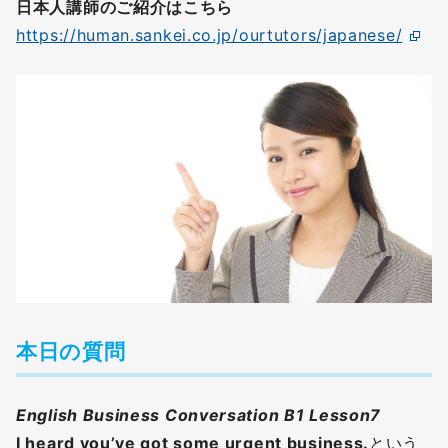
日本人講師のご紹介はこちら
https://human.sankei.co.jp/ourtutors/japanese/
本日の質問
English Business Conversation B1 Lesson7
I heard you’ve got some urgent business.
という