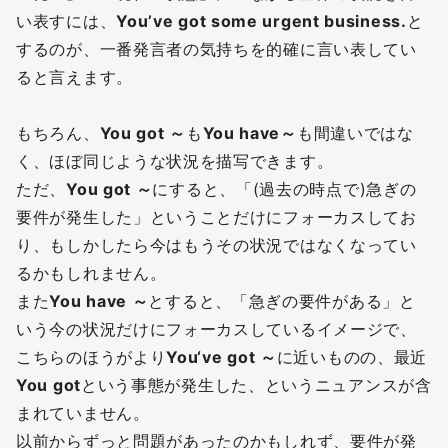
い表すには、
You’ve got some urgent business.
と
するのが、一番発言者の気持ちを的確に言い表してい
ると言えます。
もちろん、
You got ～
も
You have～
も間違いではな
く、ほぼ同じような状況を描写できます。
ただ、
You got ～
にすると、「(過去の時点で)急ぎの
要件が発生した」ということだけにフォーカスしてお
り、もしかしたら今はもうその状況ではなくなってい
るかもしれません。
また
You have ～
とすると、「急ぎの要件がある」と
いう今の状況だけにフォーカスしているイメージで、
こちらのほうがより
You‘ve got ～
に近いものの、最近
You got
という事態が発生した、というニュアンスが含
まれていません。
以前からずっと問題があったのかもしれず、要件が発