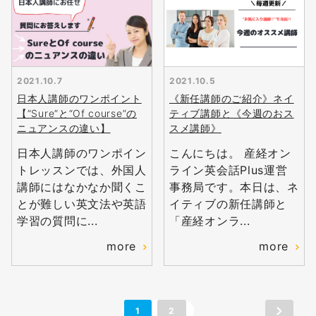
2021.10.7
2021.10.5
日本人講師のワンポイント
《新任講師のご紹介》ネイ
【“Sure”と“Of course”の
ティブ講師と《今週のおス
ニュアンスの違い】
スメ講師》
日本人講師のワンポイン
こんにちは。 産経オン
トレッスンでは、外国人
ライン英会話Plus運営
講師にはなかなか聞くこ
事務局です。本日は、ネ
とが難しい英文法や英語
イティブの新任講師と
学習の質問に...
「産経オンラ...
無料
会員登録
more
more
1
2