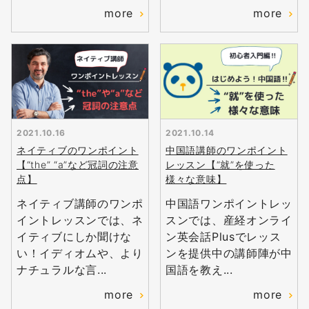
more
more
2021.10.16
2021.10.14
ネイティブのワンポイント
中国語講師のワンポイント
【“the” “a”など冠詞の注意
レッスン【“就”を使った
点】
様々な意味】
ネイティブ講師のワンポ
中国語ワンポイントレッ
イントレッスンでは、ネ
スンでは、産経オンライ
イティブにしか聞けな
ン英会話Plusでレッス
い！イディオムや、より
ンを提供中の講師陣が中
ナチュラルな言...
国語を教え...
more
more