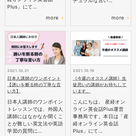
チュラルな言い...
Plus」にて...
more
more
2021.10.21
2021.10.19
日本人講師のワンポイント
《今週のオススメ講師》生
【誘いを断る時の丁寧な言
徒思いの講師がお待ちして
い方】
います。
日本人講師のワンポイン
こんにちは。 産経オン
トレッスンでは、外国人
ライン英会話Plus運営
講師にはなかなか聞くこ
事務局です。本日は「産
とが難しい英文法や英語
経オンライン英会話
学習の質問に...
Plus」にて...