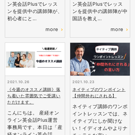
ン英会話Plusでレッス
ン英会話Plusでレッス
ンを提供中の講師陣が、
ンを提供中の講師陣が中
初心者にと...
国語を教え...
more
more
2021.10.26
2021.10.23
《今週のオススメ講師》落
ネイティブのワンポイント
ち着いた雰囲気でご受講い
【仲間外れにされる】
ただけます。
ネイティブ講師のワンポ
こんにちは。 産経オン
イントレッスンでは、ネ
ライン英会話Plus運営
イティブにしか聞けな
事務局です。本日は「産
い！イディオムやよりナ
経オンライン英会話