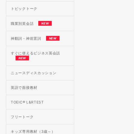
トピックトーク
職業別英会話
NEW
神動詞・神前置詞
NEW
すぐに使えるビジネス英会話
NEW
ニュースディスカッション
英語で面接教材
TOEIC® L&RTEST
フリートーク
キッズ専用教材（3歳～）