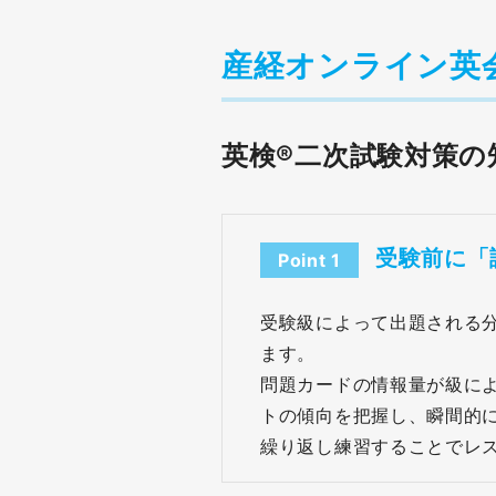
産経オンライン英会
英検®二次試験対策の
受験前に「
Point 1
受験級によって出題される
ます。
問題カードの情報量が級に
トの傾向を把握し、瞬間的
繰り返し練習することでレ