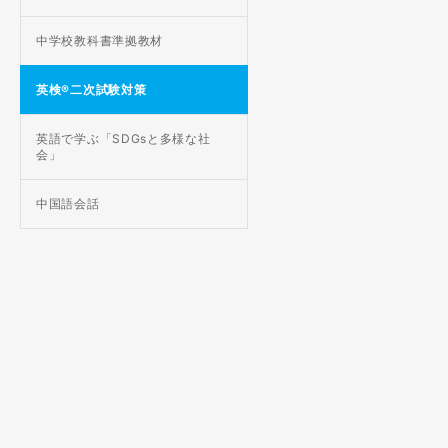
中学校教科書準拠教材
英検®二次試験対策
英語で学ぶ「SDGsと多様な社
会」
中国語会話