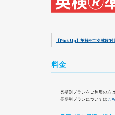
【Pick Up】英検®二次試験
料金
長期割プランをご利用の方
長期割プランについては
こ