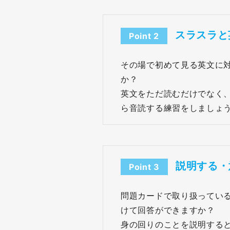
スラスラと
Point 2
その場で初めて見る英文に
か？
英文をただ読むだけでなく
ら音読する練習をしましょ
説明する・
Point 3
問題カードで取り扱ってい
けて回答ができますか？
身の回りのことを説明する