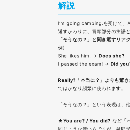
解説
I’m going camping.を受け
返すかわりに、冒頭部分の主語
「そうなの？」と聞き返すリア
例)
She likes him. →
Does she?
I passed the exam! →
Did you
Really?「本当に？」よりも驚
ではかなり頻繁に使われます。
「そうなの？」という表現は、
★
You are? / You did?
など
「
同じような使い方ですが、疑問