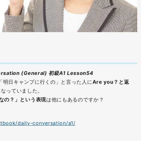
sation (General) 初級A1 Lesson54
morrow.「明日キャンプに行くの」と言った人に
Are you？と返
になっていました。
そうなの？」という表現
は他にもあるのですか？
xtbook/daily-conversation/a1/