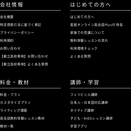
会社情報
はじめての方へ
会社概要
はじめての方へ
特定商取引法に基づく表記
産経オンライン英会話Plusの 特長
プライバシーポリシー
家族での受講について
利用規約
無料体験レッスンの流れ
お問い合わせ
利用環境チェック
【都立高校専用】お問い合わせ
よくある質問
【都立高校専用】よくある質問
料金・教材
講師・学習
料金・プラン
フィリピン人講師
カスタマイズプラン
日本人・日本語対応講師
ライティング課題
ネイティブ講師
英会話無料体験レッスン教材
子ども・KIDSレッスン講師
教材一覧
学習アプリ