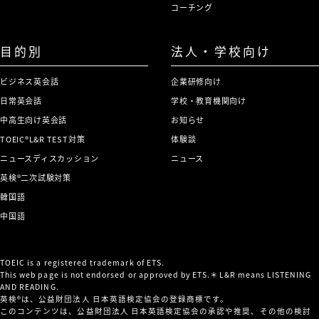
コーチング
目的別
法人・学校向け
ビジネス英会話
企業研修向け
日常英会話
学校・教育機関向け
中高生向け英会話
お知らせ
TOEIC®L&R TEST対策
体験談
ニュースディスカッション
ニュース
英検®二次試験対策
韓国語
中国語
TOEIC is a registered trademark of ETS.
This web page is not endorsed or approved by ETS.＊L&R means LISTENING
AND READING.
英検®は、公益財団法人 日本英語検定協会の登録商標です。
このコンテンツは、公益財団法人 日本英語検定協会の承認や推奨、その他の検討