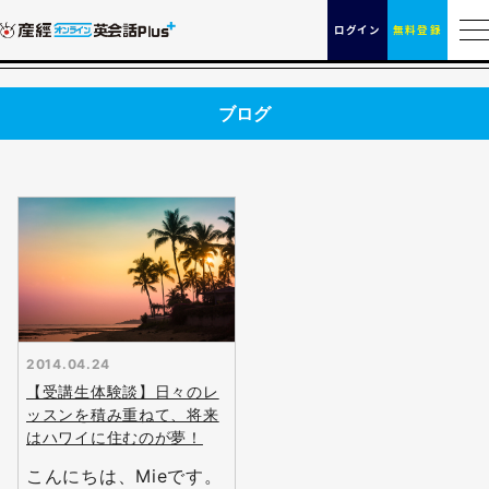
ログイン
無料登録
ブログ
2014.04.24
【受講生体験談】日々のレ
ッスンを積み重ねて、将来
はハワイに住むのが夢！
こんにちは、Mieです。