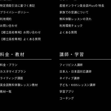
特定商取引法に基づく表記
産経オンライン英会話Plusの 特長
プライバシーポリシー
家族での受講について
利用規約
無料体験レッスンの流れ
お問い合わせ
利用環境チェック
【都立高校専用】お問い合わせ
よくある質問
【都立高校専用】よくある質問
料金・教材
講師・学習
料金・プラン
フィリピン人講師
カスタマイズプラン
日本人・日本語対応講師
ライティング課題
ネイティブ講師
英会話無料体験レッスン教材
子ども・KIDSレッスン講師
教材一覧
学習アプリ
コーチング