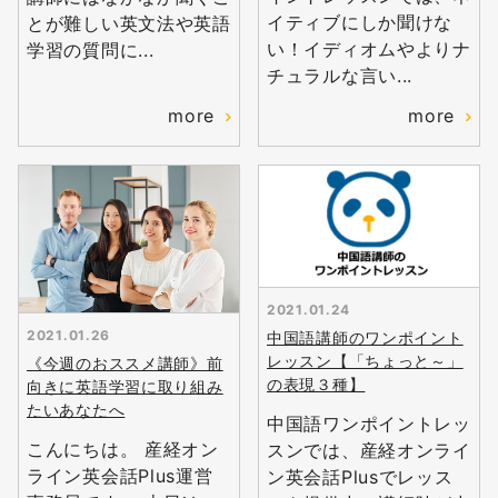
イティブにしか聞けな
とが難しい英文法や英語
い！イディオムやよりナ
学習の質問に...
チュラルな言い...
more
more
2021.01.24
2021.01.26
中国語講師のワンポイント
レッスン【「ちょっと～」
《今週のおススメ講師》前
の表現３種】
向きに英語学習に取り組み
たいあなたへ
中国語ワンポイントレッ
こんにちは。 産経オン
スンでは、産経オンライ
ライン英会話Plus運営
ン英会話Plusでレッス