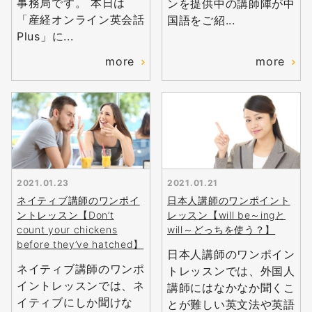
事務局です。 本日は
ンを提供中の講師陣が中
「産経オンライン英会話
国語をご紹...
Plus」に...
more
more
2021.01.23
2021.01.21
ネイティブ講師のワンポイ
日本人講師のワンポイント
ントレッスン【Don’t
レッスン【will be～ingと
count your chickens
will～どっちを使う？】
before they’ve hatched】
日本人講師のワンポイン
ネイティブ講師のワンポ
トレッスンでは、外国人
イントレッスンでは、ネ
講師にはなかなか聞くこ
イティブにしか聞けな
とが難しい英文法や英語