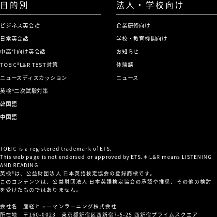
目的別
法人・学校向け
ビジネス英会話
企業研修向け
日常英会話
学校・教育機関向け
中高生向け英会話
お知らせ
TOEIC®L&R TEST対策
体験談
ニュースディスカッション
ニュース
英検®二次試験対策
韓国語
中国語
TOEIC is a registered trademark of ETS.
This web page is not endorsed or approved by ETS.＊L&R means LISTENING
AND READING.
英検®は、公益財団法人 日本英語検定協会の登録商標です。
このコンテンツは、公益財団法人 日本英語検定協会の承認や推奨、その他の検討
を受けたものではありません。
会社名 産経ヒューマンラーニング株式会社
所在地 〒160-0023 東京都新宿区西新宿7-5-25 西新宿プライムスクエア