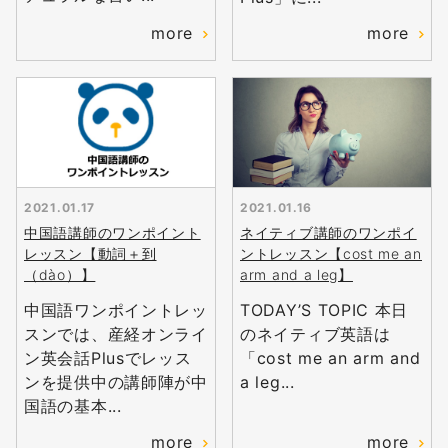
more
more
2021.01.17
2021.01.16
中国語講師のワンポイント
ネイティブ講師のワンポイ
レッスン【動詞＋到
ントレッスン【cost me an
（dào）】
arm and a leg】
中国語ワンポイントレッ
TODAY’S TOPIC 本日
スンでは、産経オンライ
のネイティブ英語は
ン英会話Plusでレッス
「cost me an arm and
ンを提供中の講師陣が中
a leg...
国語の基本...
無料
会員登録
more
more