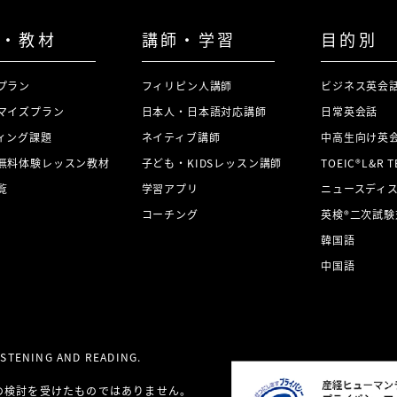
・教材
講師・学習
目的別
プラン
フィリピン人講師
ビジネス英会
マイズプラン
日本人・日本語対応講師
日常英会話
ィング課題
ネイティブ講師
中高生向け英
無料体験レッスン教材
子ども・KIDSレッスン講師
TOEIC®L&R 
覧
学習アプリ
ニュースディ
コーチング
英検®二次試験
韓国語
中国語
LISTENING AND READING.
の検討を受けたものではありません。