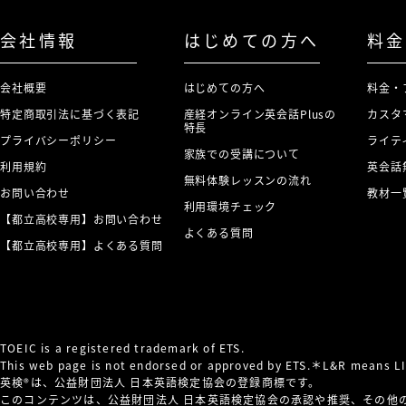
会社情報
はじめての方へ
料金
会社概要
はじめての方へ
料金・
特定商取引法に基づく表記
産経オンライン英会話Plusの
カスタ
特長
プライバシーポリシー
ライテ
家族での受講について
利用規約
英会話
無料体験レッスンの流れ
お問い合わせ
教材一
利用環境チェック
【都立高校専用】お問い合わせ
よくある質問
【都立高校専用】よくある質問
TOEIC is a registered trademark of ETS.
This web page is not endorsed or approved by ETS.＊L&R means 
英検®は、公益財団法人 日本英語検定協会の登録商標です。
このコンテンツは、公益財団法人 日本英語検定協会の承認や推奨、その他