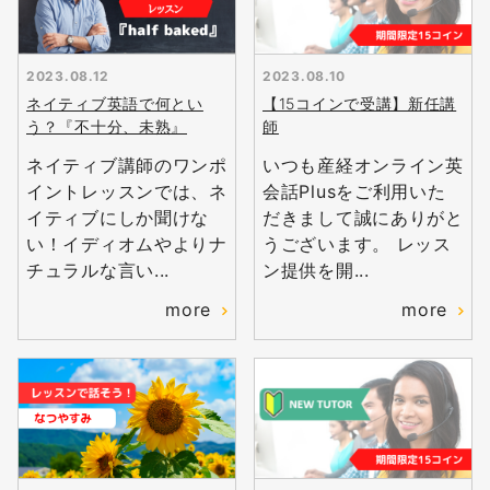
2023.08.12
2023.08.10
ネイティブ英語で何とい
【15コインで受講】新任講
う？『不十分、未熟』
師
ネイティブ講師のワンポ
いつも産経オンライン英
イントレッスンでは、ネ
会話Plusをご利用いた
イティブにしか聞けな
だきまして誠にありがと
い！イディオムやよりナ
うございます。 レッス
チュラルな言い...
ン提供を開...
more
more