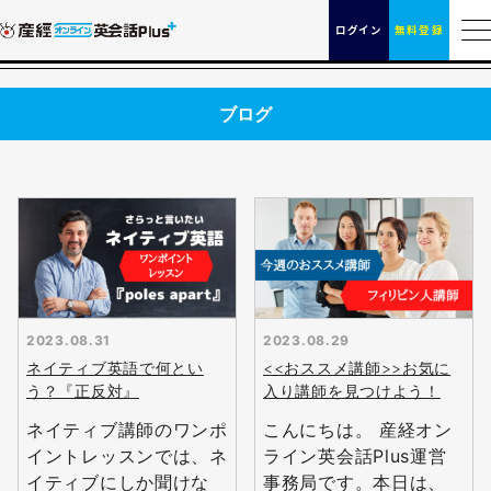
ログイン
無料登録
ブログ
2023.08.31
2023.08.29
ネイティブ英語で何とい
<<おススメ講師>>お気に
う？『正反対』
入り講師を見つけよう！
ネイティブ講師のワンポ
こんにちは。 産経オン
イントレッスンでは、ネ
ライン英会話Plus運営
イティブにしか聞けな
事務局です。本日は、