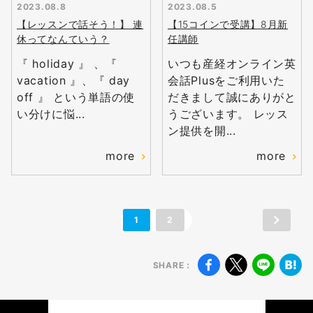
2023.08.8
2023.08.5
【レッスンで話そう！】 連
【15コインで受講】8月新
休ってなんていう？
任講師
『 holiday 』 、『
いつも産経オンライン英
vacation 』、『 day
会話Plusをご利用いた
off 』 という単語の使
だきまして誠にありがと
い分けに悩...
うございます。 レッス
ン提供を開...
無料
会員登録
more
more
1
2
SHARE：