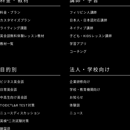
料金・プラン
フィリピン人講師
カスタマイズプラン
日本人・日本語対応講師
ライティング課題
ネイティブ講師
英会話無料体験レッスン教材
子ども・KIDSレッスン講師
教材一覧
学習アプリ
コーチング
目的別
法人・学校向け
ビジネス英会話
企業研修向け
日常英会話
学校・教育機関向け
中高生向け英会話
お知らせ
TOEIC®L&R TEST対策
体験談
ニュースディスカッション
ニュース
英検®二次試験対策
韓国語