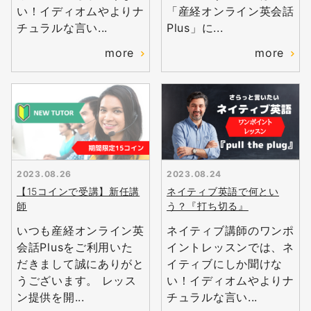
い！イディオムやよりナ
「産経オンライン英会話
チュラルな言い...
Plus」に...
more
more
2023.08.26
2023.08.24
【15コインで受講】新任講
ネイティブ英語で何とい
師
う？『打ち切る』
いつも産経オンライン英
ネイティブ講師のワンポ
会話Plusをご利用いた
イントレッスンでは、ネ
だきまして誠にありがと
イティブにしか聞けな
うございます。 レッス
い！イディオムやよりナ
ン提供を開...
チュラルな言い...