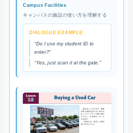
Campus Facilities
キャンパスの施設の使い方を理解する
DIALOGUE EXAMPLE:
“Do I use my student ID to
enter?”
“Yes, just scan it at the gate.”