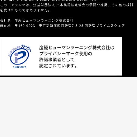
9
Dialogue 1: ホストマザーの車
Dialogue 2: 出かける朝の家族と
ならを言う」
このコンテンツは、公益財団法人 日本英語検定協会の承認や推奨、その他の検討
Phone Plan「銀行口座を開き、
で、中古車センターに中古車を見
の会話。
を受けたものではありません。
Dialogue 1: ホストファミリー
スマホのプランを決める」
に行く。
が、お世話になった人たちをパー
会社名 産経ヒューマンラーニング株式会社
所在地 〒160-0023 東京都新宿区西新宿7-5-25 西新宿プライムスクエア
Dialogue 1: 銀行で口座を開く。
Dialogue 2: めぼしい車がなく、
Spending the Night at a
28
ティーに招待してくれる。
次のところに行って話をする。
Roadside Inn「街道沿いの簡易
Dialogue 2: スマートフォンの代
Dialogue 2: アムトラック列車で
ホテルに宿泊する」
理店での会話。
旅行をするつもりだと話す。
Visiting a Historical Site「史跡
19
Dialogue 1: Roadside inn にチ
を訪ねる」
Using the Cafeteria, Talking
ェックイン。
10
Taking a Long-Distance Train
38
with Classmates「カフェテリア
Dialogue 1: 古い開拓者の町を訪
Dialogue 2: 翌朝。チェックアウ
Ride on Amtrak「アムトラック
を使う。クラスメートと談笑す
れ、ガイドとの会話
ト。
列車で長距離旅行をする」
る」
Dialogue 2: 続き。水路や洞穴の
Dialogue 1: 周遊券を見せ、駅で
Dialogue 1: カフェテリアで注文
使われ方をたずねる。
Getting a Speeding Ticket「ス
29
行き先や途中での様子を話す。
する、料理について聞く
ピード違反の反則切符をもらって
Dialogue 2: 列車の中で、乗務員
しまう」
Dialogue 2: 友人たちと自己紹介
Enjoying the Local Events
20
と話をする。
や出身国などを話す。
and Holidays「地元の行事や休
Dialogue 1: ガソリンスタンドで
日を楽しむ」
給油。