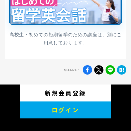
Dialogue 1: 学生寮の係の人に入
Dialogue 1: 友人と、経験のため
Dining at a Fancy
32
寮の希望を話す。
Joining a Club Activity on
13
にバーに行ってみようと話す
Restaurant「おしゃれなレスト
無料
Dialogue 2: 寮でのルールなどに
Campus「学内でのクラブ活動に
会員登録
Dialogue 2: バーでの友人との会
ランでディナー」
ついての説明を受ける。
参加する」
話。
Dialogue 1: おしゃれなレストラ
高校生・初めての短期留学のための講座は、別にご
Dialogue 1: 同級生とスポーツの
ンに行こうと家族と会話
用意しております。
Dorm Tour with a Support
4
話をする。
Getting Help from the
23
Dialogue 2: レストランでの典型
Staff Member「スタッフと学生
Dialogue 2: 留学生だけでのサッ
Learning Support Center「学
的なスタッフとの会話。
寮の中をツアーする」
カーチームを結成する。チーム結
習支援センターのサポートを受け
SHARE：
Dialogue 1: 留学生サポートスタ
成の可能性を相談する。
る」
Seeing a Doctor at a
33
ッフに寮を案内してもらう。
Dialogue 1: グループ学習で、勉
Hospital「病院で医師の診断を
Dialogue 2: サポートスタッフに
Deciding to Leave the Dorm
14
強のサポートについて話す。
受ける」
新規会員登録
紹介されたルームメイトといろい
for a Homestay「学生寮を出て
Dialogue 2: 授業のプレゼンテー
Dialogue 1: 体調がすぐれないこ
ろと話をする。
ホームステイをしようと決意す
ションのサポートで相談する。
ログイン
とを家族に話す。
る」
Dialogue 2: 医師と症状などを話
Shopping for Daily
5
Dialogue 1: 寮を出たい旨をルー
Talking to the Support Office
24
す。
Essentials「日用品を買いに行