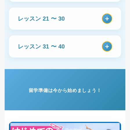
Dialogue 1: 入国審査、ビザの確
認など
After-School Activities「放課後
11
+
レッスン 21 〜 30
Dialogue 2: 手荷物検査など。
のいろいろな行動」
Dialogue 1: カフェでグループ学
Getting to the University
2
習。
Getting Involved in
21
Campus「大学のキャンパスに到
+
レッスン 31 〜 40
Dialogue 2: 筆記体のレッスンを
Community Volunteering「地
着する」
無料で受ける
域のボランティア活動に参加す
Dialogue 1: 大学に向かう長距離
る」
Giving a Presentation in
31
バスの切符を買う。
Talking at the Group
12
Dialogue 1: ホストファミリーの
Class「授業でプレゼンテーショ
Dialogue 2: バスの休憩所で運転
Study「グループ学習で話をす
子どもと公園の清掃に参加する
ンをする」
手と話をする。
る」
Dialogue 2: ホストファミリーの
留学準備は今から始めましょう！
Dialogue 1: プレゼンテーション
Dialogue 1: それぞれの国での外
子どもの学校で折り紙を教える
について教授と話す。
Checking into the Student
3
国語授業について質問をする。
Dialogue 2: プレゼンテーション
Dormitory「学生寮に滞在登録を
Dialogue 2: それぞれの勉強の仕
Going Out for Drinks with
22
を見た教授の話を聞く。
する」
方をたずね合う。
Friends「友人と飲みに出る」