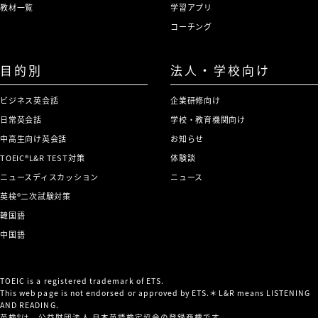
7
住み始めた感想などを話す。
教材一覧
学習アプリ
単位認定書をもらう。
語習得コースの授業第1日目」
Dialogue 2: ホストファミリーの
Speaking with the Staff at the
コーチング
26
Dialogue 2: バイト先の学内新聞
Dialogue 1: 簡単な試験を受け
犬を散歩させていて近所の人と話
On-Campus Job「キャンパス内
の編集長と話をする。
る。
をする。
アルバイトのスタッフと話をす
目的別
法人・学校向け
る」
Dialogue 2: クラス分けについ
Joining a Community Swap
36
ビジネス英会話
企業研修向け
て、担当者と話をする。
Getting a Driver’s License「運
17
Dialogue 1: 編集会議で編集長と
Meet「コミュニティ・スワップ
日常英会話
学校・教育機関向け
転免許証を取得する」
話をする。
ミートに参加する」
中高生向け英会話
お知らせ
Learning How to Use Campus
8
Dialogue 1: 通学用に車が必要に
Dialogue 2: 新聞の編集でスタッ
Dialogue 1: 何かと増えた日常品
TOEIC®L&R TEST対策
体験談
Facilities「キャンパスの施設の
なり、家族と免許を取りたいとい
フと話をする。
の処分方法を家族と話し合う。
ニュースディスカッション
ニュース
使い方を理解する」
う話をする。
英検®二次試験対策
Dialogue 2: 家族や近所の人と合
Dialogue 1: スタッフと学内の施
Dialogue 2: 免許の試験を受けに
Planning an Overnight Trip by
韓国語
27
同でスワップミートに参加する。
設を巡る会話。
行く。
Car「車での1泊旅行を計画す
中国語
る」
Dialogue 2: ダイアログ1の続
Thanking and Saying Good-
37
き。
Buying a Used Car「中古車を
18
Dialogue 1: 車で1人旅行を考え
bye to Supportive People「お
TOEIC is a registered trademark of ETS.
買う」
This web page is not endorsed or approved by ETS.＊L&R means LISTENING
ていることを家族と話す。
世話になった人たちにお礼とさよ
AND READING.
Opening a Bank Account &
英検®は、公益財団法人 日本英語検定協会の登録商標です。