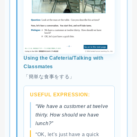
Using the Cafeteria/Talking with
Classmates
「簡単な食事をする」
USEFUL EXPRESSION:
“We have a customer at twelve
thirty. How should we have
lunch?”
“OK, let’s just have a quick