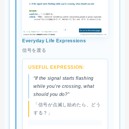
Everyday Life Expressions
信号を渡る
USEFUL EXPRESSION:
“If the signal starts flashing
while you’re crossing, what
should you do?”
「信号が点滅し始めたら、どう
する？」