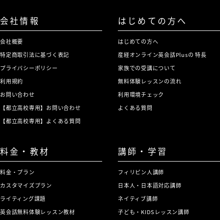
ムメイトと話をする。
about Finding a Part-time
く」
Dialogue 2: ホストファミリーの
Job「アルバイト探しに支援セン
会社情報
はじめての方へ
Preparing to Return to
34
Dialogue 1: すぐに必要な日用品
探し方をルームメイトと話す。
ターの人と話をする」
Japan「日本に帰国する準備に入
会社概要
はじめての方へ
をルームメイトと話す。
Dialogue 1: アルバイトについて
る」
特定商取引法に基づく表記
産経オンライン英会話Plusの 特長
Dialogue 2: 生活用品店での店員
Talking with a Potential Host
15
ホストファミリーと話す。
Dialogue 1: 留学期間が終了し帰
プライバシーポリシー
家族での受講について
との会話。
Family「ホームステイ先候補の
Dialogue 2: 留学生のアルバイト
国が近づいていることを、家族と
利用規約
無料体験レッスンの流れ
家族と話をする」
について相談する。
お問い合わせ
利用環境チェック
話す。
Attending the New Student
6
Dialogue 1: ホストファミリー候
【都立高校専用】お問い合わせ
よくある質問
Dialogue 2: 帰国までにすべきこ
Orientation「新入生オリエンテ
補の人が電話をかけてくる。
Finding a Part-time Job on
【都立高校専用】よくある質問
25
と、したいことを話す。
ーションに参加する」
Dialogue 2: ホストファミリー候
Campus「キャンパス内でのアル
Dialogue 1: 大学生活について、
補の家を訪問する。
バイトをみつける」
料金・教材
講師・学習
Getting Academic Records
35
スタッフとの質疑応答。
Dialogue 1: 友人とアルバイトに
and Meeting the Editor-in-
料金・プラン
フィリピン人講師
Dialogue 2: ダイアログ1の続
Starting a Homestay「ホームス
16
ついて話し合う。
Chief「学業証明書をもらい、編
カスタマイズプラン
日本人・日本語対応講師
き。
テイを始める」
Dialogue 2: 学内新聞のオフィス
集長に会う」
ライティング課題
ネイティブ講師
Dialogue 1: ホストファミリーで
に面接に行く。
Dialogue 1: 大学で成績証明書や
英会話無料体験レッスン教材
子ども・KIDSレッスン講師
First Day of ESL Class「第2言