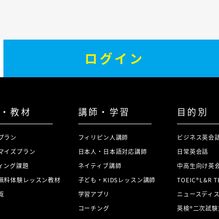
ログイン
・教材
講師・学習
目的別
プラン
フィリピン人講師
ビジネス英会
マイズプラン
日本人・日本語対応講師
日常英会話
ィング課題
ネイティブ講師
中高生向け英
無料体験レッスン教材
子ども・KIDSレッスン講師
TOEIC®L&R 
覧
学習アプリ
ニュースディ
コーチング
英検®二次試験