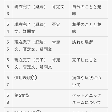
5
現在完了（継続） 肯定文
自分のことと趣
3
味
5
現在完了（継続） 否定
相手のことと趣
4
文、疑問文
味
5
現在完了（経験） 肯定
訪れた場所
5
文、否定文、疑問文
5
現在完了（完了） 肯定
完了したこと
6
文、否定文、疑問文
5
慣用表現①
病気や症状につ
7
いて
5
第5文型
ペットとニック
8
ネームについて