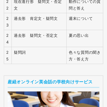
2
現在進行形 疑問文・否定
動作についての質
2
文
問と答え
2
過去形 肯定文・疑問文
週末について
3
2
過去形 疑問文・否定文
夏の思い出
4
2
疑問詞
色々な質問の聞き
5
方・答え方
産経オンライン英会話の学校向けサービス