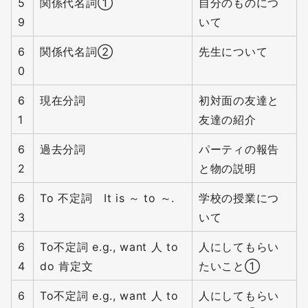
5
関係代名詞①
自分のものにつ
9
いて
6
関係代名詞②
先生について
0
6
現在分詞
初対面の友達と
1
友達の紹介
6
過去分詞
パーティの報告
2
と物の説明
6
To 不定詞 It is ～ to ～.
学校の授業につ
3
いて
6
To不定詞 e.g., want 人 to
人にしてもらい
4
do 肯定文
たいこと①
6
To不定詞 e.g., want 人 to
人にしてもらい