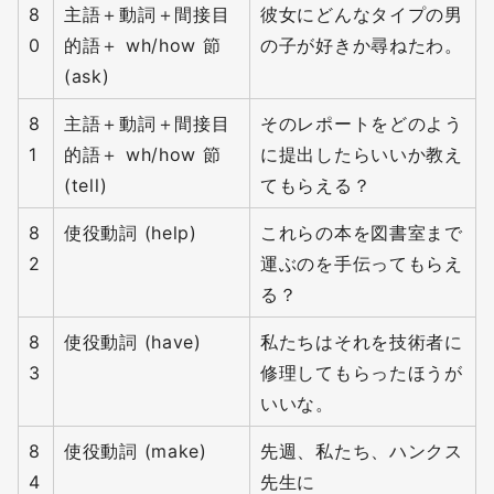
8
主語＋動詞＋間接目
彼女にどんなタイプの男
0
的語＋ wh/how 節
の子が好きか尋ねたわ。
(ask)
8
主語＋動詞＋間接目
そのレポートをどのよう
1
的語＋ wh/how 節
に提出したらいいか教え
(tell)
てもらえる？
8
使役動詞 (help)
これらの本を図書室まで
2
運ぶのを手伝ってもらえ
る？
8
使役動詞 (have)
私たちはそれを技術者に
3
修理してもらったほうが
いいな。
8
使役動詞 (make)
先週、私たち、ハンクス
4
先生に