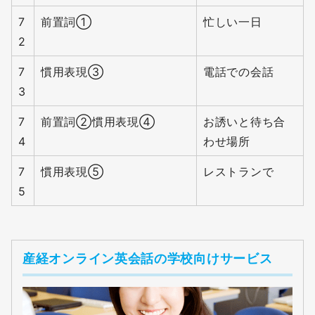
7
前置詞①
忙しい一日
2
7
慣用表現③
電話での会話
3
7
前置詞②慣用表現④
お誘いと待ち合
4
わせ場所
7
慣用表現⑤
レストランで
5
産経オンライン英会話の学校向けサービス