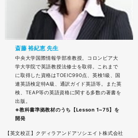
斎藤 裕紀恵 先生
中央大学国際情報学部准教授。コロンビア大
学大学院で英語教授法修士を取得。これまで
に取得した資格はTOEIC990点、英検1級、国
連英語検定特A級、通訳ガイド英語等。また英
検、TEAP等の英語資格に関する多数の著書を
出版。
※教科書準拠教材のうち【Lesson 1~75】を
開発
【英文校正】クディラアンドアソシエイト株式会社