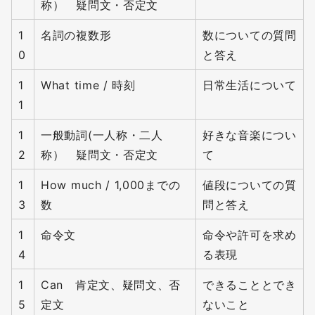
称） 疑問文・否定文
1
名詞の複数形
数についての質問
0
と答え
1
What time / 時刻
日常生活について
1
1
一般動詞(一人称・二人
好きな音楽につい
2
称） 疑問文・否定文
て
1
How much / 1,000までの
値段についての質
3
数
問と答え
1
命令文
命令や許可を求め
4
る表現
1
Can 肯定文、疑問文、否
できることとでき
5
定文
ないこと