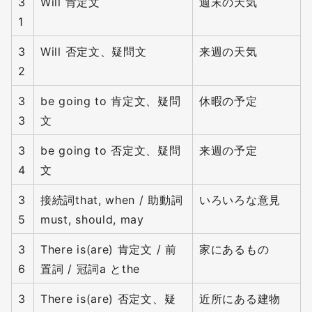
3
Will 肯定文
週末の天気
1
3
Will 否定文、疑問文
来週の天気
2
3
be going to 肯定文、疑問
休暇の予定
3
文
3
be going to 否定文、疑問
来週の予定
4
文
3
接続詞that, when / 助動詞
いろいろな意見
5
must, should, may
3
There is(are) 肯定文 / 前
家にあるもの
6
置詞 / 冠詞a とthe
3
There is(are) 否定文、疑
近所にある建物