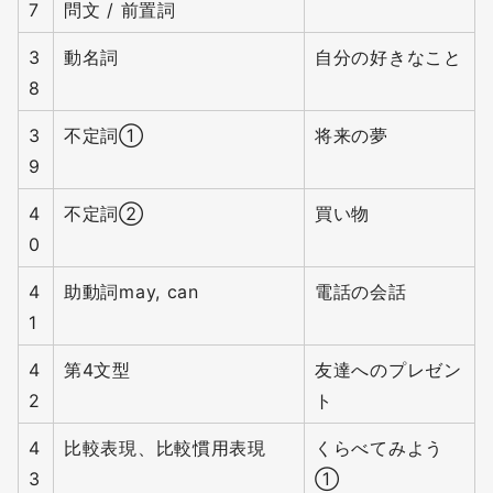
7
問文 / 前置詞
3
動名詞
自分の好きなこと
8
3
不定詞①
将来の夢
9
4
不定詞②
買い物
0
4
助動詞may, can
電話の会話
1
4
第4文型
友達へのプレゼン
2
ト
4
比較表現、比較慣用表現
くらべてみよう
3
①