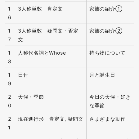
1
3人称単数 肯定文
家族の紹介①
6
1
3人称単数 疑問文・否定
家族の紹介②
7
文
1
人称代名詞とWhose
持ち物について
8
1
日付
月と誕生日
9
2
天候・季節
今日の天候・好き
0
な季節
2
現在進行形 肯定文, 疑問文
さまざまな動作
1