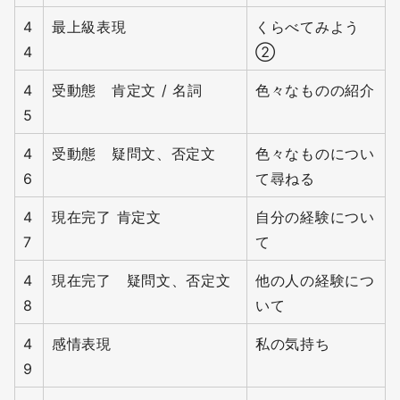
4
最上級表現
くらべてみよう
4
②
4
受動態 肯定文 / 名詞
色々なものの紹介
5
4
受動態 疑問文、否定文
色々なものについ
6
て尋ねる
4
現在完了 肯定文
自分の経験につい
7
て
4
現在完了 疑問文、否定文
他の人の経験につ
8
いて
4
感情表現
私の気持ち
9