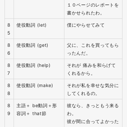
１０ページのレポートを
書かせられたわ。
8
使役動詞 (let)
僕にやらせてみて
5
8
使役動詞 (get)
父に、これを買ってもら
6
ったんだ。
8
使役動詞 (help)
それが 痛みを和らげて
7
くれるから。
8
使役動詞 (make)
それが私を幸せな気分に
8
してくれるの。
8
主語＋ be動詞＋形
彼なら、きっともう来る
9
容詞＋ that節
わ。
彼が間に合ってよかった