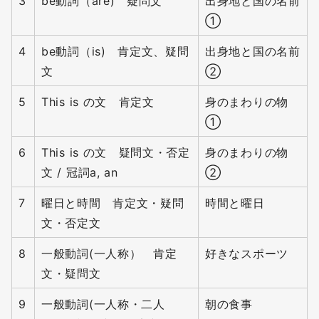
3
be動詞（are) 疑問文
出身地と国の名前
①
4
be動詞（is) 肯定文、疑問
出身地と国の名前
文
②
5
This is の文 肯定文
身のまわりの物
①
6
This is の文 疑問文・否定
身のまわりの物
文 / 冠詞a, an
②
7
曜日と時間 肯定文・疑問
時間と曜日
文・否定文
8
一般動詞(一人称） 肯定
好きなスポーツ
文・疑問文
9
一般動詞(一人称・二人
朝の食事