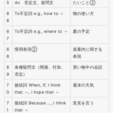
5
do 否定文、疑問文
たいこと②
6
To不定詞 e.g., how to ～
物の使い方
6
6
To不定詞 e.g., where to ～
夏の予定
7
6
慣用表現②
道案内に関する
8
表現
6
各種疑問文（間接、付加、
買い物中の会話
9
否定）
7
接続詞 When, If, I think
週末の天気
0
that ～, I hope that ～
7
接続詞 Because …, I think
意見を言う
1
that ～