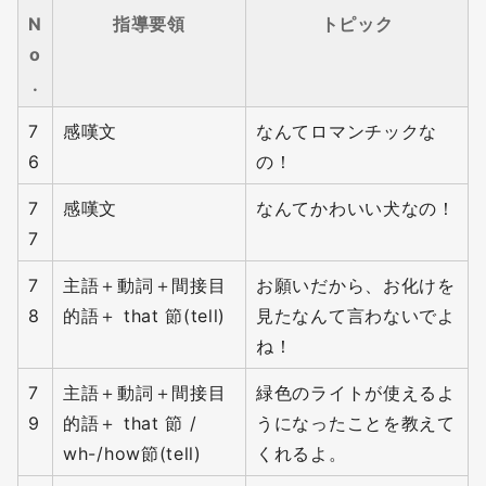
N
指導要領
トピック
o
.
7
感嘆文
なんてロマンチックな
6
の！
7
感嘆文
なんてかわいい犬なの！
7
7
主語＋動詞＋間接目
お願いだから、お化けを
8
的語＋ that 節(tell)
見たなんて言わないでよ
ね！
7
主語＋動詞＋間接目
緑色のライトが使えるよ
9
的語＋ that 節 /
うになったことを教えて
wh-/how節(tell)
くれるよ。