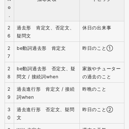
o
.
2
過去形 肯定文、否定文、
休日の出来事
6
疑問文
2
be動詞過去形 肯定文
昨日のこと①
7
2
be動詞過去形 否定文、疑
家族やチューター
8
問文 / 接続詞when
の過去のこと
2
過去進行形 肯定文 / 接続
昨晩のこと
9
詞when
3
過去進行形 否定文、疑問
昨日のこと②
0
文