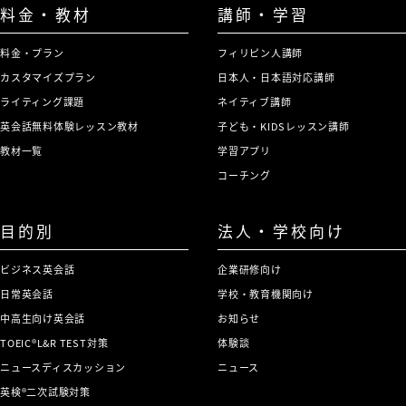
料金・教材
講師・学習
料金・プラン
フィリピン人講師
カスタマイズプラン
日本人・日本語対応講師
ライティング課題
ネイティブ講師
英会話無料体験レッスン教材
子ども・KIDSレッスン講師
教材一覧
学習アプリ
コーチング
目的別
法人・学校向け
ビジネス英会話
企業研修向け
日常英会話
学校・教育機関向け
中高生向け英会話
お知らせ
TOEIC®L&R TEST対策
体験談
ニュースディスカッション
ニュース
英検®二次試験対策