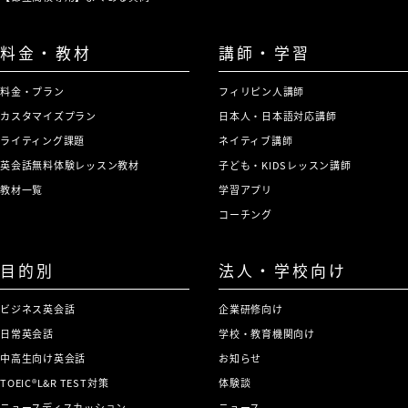
料金・教材
講師・学習
料金・プラン
フィリピン人講師
カスタマイズプラン
日本人・日本語対応講師
ライティング課題
ネイティブ講師
英会話無料体験レッスン教材
子ども・KIDSレッスン講師
教材一覧
学習アプリ
コーチング
目的別
法人・学校向け
ビジネス英会話
企業研修向け
日常英会話
学校・教育機関向け
中高生向け英会話
お知らせ
TOEIC®L&R TEST対策
体験談
ニュースディスカッション
ニュース