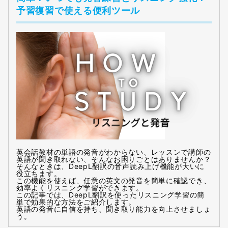
予習復習で使える便利ツール
英会話教材の単語の発音がわからない、レッスンで講師の
英語が聞き取れない、そんなお困りごとはありませんか？
そんなときは、DeepL翻訳の音声読み上げ機能が大いに
役立ちます。
この機能を使えば、任意の英文の発音を簡単に確認でき、
効率よくリスニング学習ができます。
この記事では、DeepL翻訳を使ったリスニング学習の簡
単で効果的な方法をご紹介します。
英語の発音に自信を持ち、聞き取り能力を向上させましょ
う。