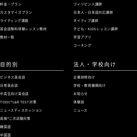
料金・プラン
フィリピン人講師
カスタマイズプラン
日本人・日本語対応講師
ライティング課題
ネイティブ講師
英会話無料体験レッスン教材
子ども・KIDSレッスン講師
教材一覧
学習アプリ
コーチング
目的別
法人・学校向け
ビジネス英会話
企業研修向け
日常英会話
学校・教育機関向け
中高生向け英会話
お知らせ
TOEIC®L&R TEST対策
体験談
ニュースディスカッション
ニュース
英検®二次試験対策
韓国語
中国語