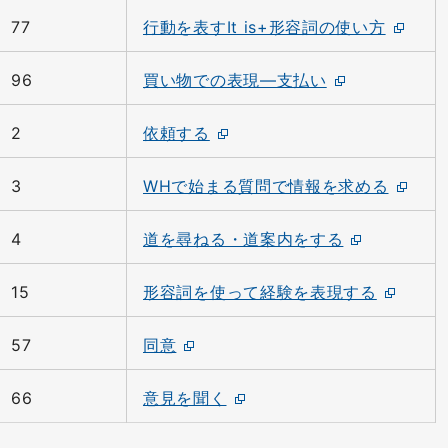
77
行動を表すIt is+形容詞の使い方
96
買い物での表現―支払い
2
依頼する
3
WHで始まる質問で情報を求める
4
道を尋ねる・道案内をする
15
形容詞を使って経験を表現する
57
同意
66
意見を聞く