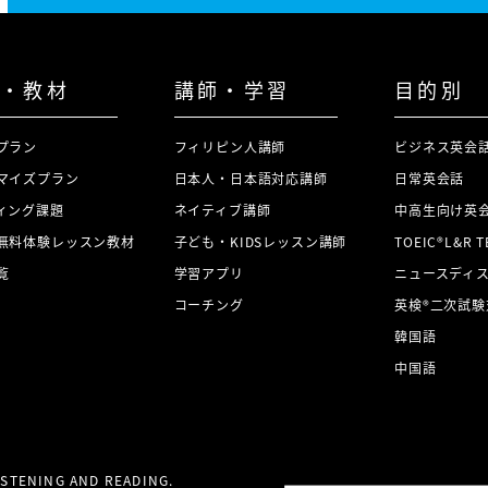
・教材
講師・学習
目的別
プラン
フィリピン人講師
ビジネス英会
マイズプラン
日本人・日本語対応講師
日常英会話
ィング課題
ネイティブ講師
中高生向け英
無料体験レッスン教材
子ども・KIDSレッスン講師
TOEIC®L&R 
覧
学習アプリ
ニュースディ
コーチング
英検®二次試験
韓国語
中国語
LISTENING AND READING.