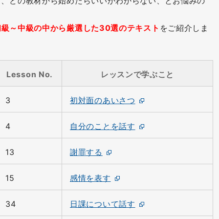
と、どの教材から始めたらいいかわからない、とお悩みの
初級～中級の中から厳選した30選のテキスト
をご紹介しま
Lesson No.
レッスンで学ぶこと
3
初対面のあいさつ
4
自分のことを話す
13
謝罪する
15
感情を表す
34
日課について話す