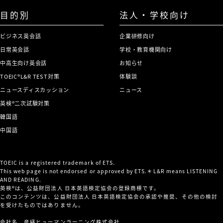
目的別
法人・学校向け
ビジネス英会話
企業研修向け
日常英会話
学校・教育機関向け
中高生向け英会話
お知らせ
TOEIC®L&R TEST対策
体験談
ニュースディスカッション
ニュース
英検®二次試験対策
韓国語
中国語
TOEIC is a registered trademark of ETS.
This web page is not endorsed or approved by ETS.＊L&R means LISTENING
AND READING.
英検®は、公益財団法人 日本英語検定協会の登録商標です。
このコンテンツは、公益財団法人 日本英語検定協会の承認や推奨、その他の検討
を受けたものではありません。
会社名 産経ヒューマンラーニング株式会社