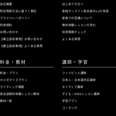
会社概要
はじめての方へ
特定商取引法に基づく表記
産経オンライン英会話Plusの 特長
プライバシーポリシー
家族での受講について
利用規約
無料体験レッスンの流れ
お問い合わせ
利用環境チェック
【都立高校専用】お問い合わせ
よくある質問
【都立高校専用】よくある質問
料金・教材
講師・学習
料金・プラン
フィリピン人講師
カスタマイズプラン
日本人・日本語対応講師
ライティング課題
ネイティブ講師
英会話無料体験レッスン教材
子ども・KIDSレッスン講師
教材一覧
学習アプリ
コーチング