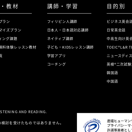
・教材
講師・学習
目的別
プラン
フィリピン人講師
ビジネス英会
マイズプラン
日本人・日本語対応講師
日常英会話
ィング課題
ネイティブ講師
中高生向け英
無料体験レッスン教材
子ども・KIDSレッスン講師
TOEIC®L&R 
覧
学習アプリ
ニュースディ
コーチング
英検®二次試験
韓国語
中国語
LISTENING AND READING.
の検討を受けたものではありません。