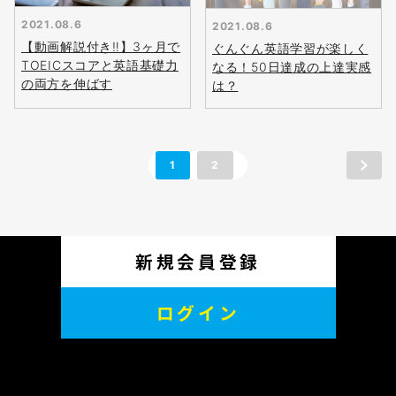
無料
2021.08.6
2021.08.6
会員登録
【動画解説付き‼】3ヶ月で
ぐんぐん英語学習が楽しく
TOEICスコアと英語基礎力
なる！50日達成の上達実感
の両方を伸ばす
は？
1
2
新規会員登録
ログイン