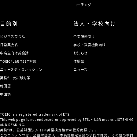
コーチング
目的別
法人・学校向け
ビジネス英会話
企業研修向け
日常英会話
学校・教育機関向け
中高生向け英会話
お知らせ
TOEIC®L&R TEST対策
体験談
ニュースディスカッション
ニュース
英検®二次試験対策
韓国語
中国語
TOEIC is a registered trademark of ETS.
This web page is not endorsed or approved by ETS.＊L&R means LISTENING
AND READING.
英検®は、公益財団法人 日本英語検定協会の登録商標です。
このコンテンツは、公益財団法人 日本英語検定協会の承認や推奨、その他の検討