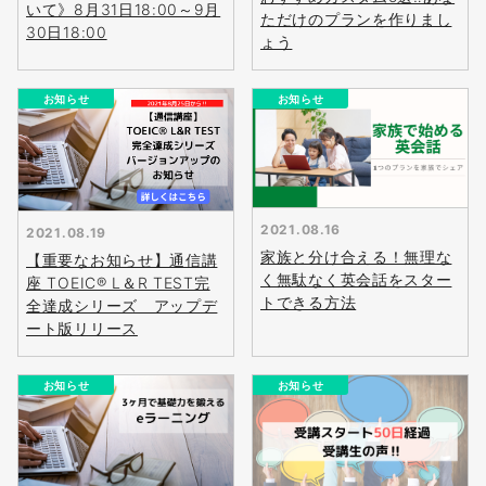
いて》8月31日18:00～9月
ただけのプランを作りまし
30日18:00
ょう
お知らせ
お知らせ
2021.08.16
2021.08.19
家族と分け合える！無理な
【重要なお知らせ】通信講
く無駄なく英会話をスター
座 TOEIC® L＆R TEST完
トできる方法
全達成シリーズ アップデ
ート版リリース
お知らせ
お知らせ