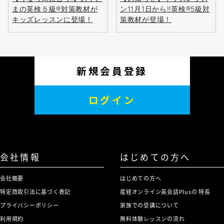
まの英検５級®対策教材が
ン11月1日から‼英検®5級対
キッズレッスンに登場！
策教材が登場！
新規会員登録
ログイン
会社情報
はじめての方へ
会社概要
はじめての方へ
特定商取引法に基づく表記
産経オンライン英会話Plusの 特長
プライバシーポリシー
家族での受講について
利用規約
無料体験レッスンの流れ