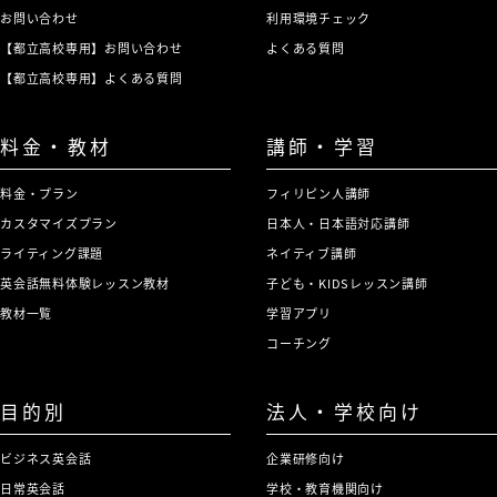
お問い合わせ
利用環境チェック
【都立高校専用】お問い合わせ
よくある質問
【都立高校専用】よくある質問
料金・教材
講師・学習
料金・プラン
フィリピン人講師
カスタマイズプラン
日本人・日本語対応講師
ライティング課題
ネイティブ講師
英会話無料体験レッスン教材
子ども・KIDSレッスン講師
教材一覧
学習アプリ
コーチング
目的別
法人・学校向け
ビジネス英会話
企業研修向け
日常英会話
学校・教育機関向け