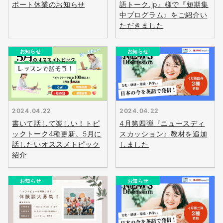
ポート休業のお知らせ
語トーク.jp』様で『短期集
中プログラム』をご紹介い
ただきました
お知らせ
お知らせ
2024.04.22
2024.04.22
書いて話して楽しい！トピ
4月第四弾『ニュースディ
ックトーク4種更新。5月に
スカッション』教材を追加
話したいオススメトピック
しました
紹介
お知らせ
お知らせ