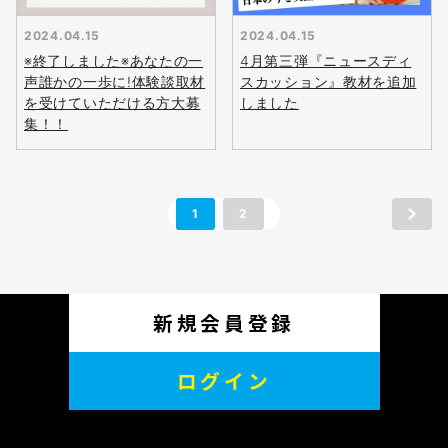
2024.04.15
2024.04.15
無料
※終了しました※あなたの一
4月第三弾『ニュースディ
会員登録
声誰かの一歩に!体験談取材
スカッション』教材を追加
を受けていただける方大募
しました
集！！
1
2
新規会員登録
ログイン