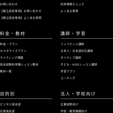
お問い合わせ
利用環境チェック
【都立高校専用】お問い合わせ
よくある質問
【都立高校専用】よくある質問
料金・教材
講師・学習
料金・プラン
フィリピン人講師
カスタマイズプラン
日本人・日本語対応講師
ライティング課題
ネイティブ講師
英会話無料体験レッスン教材
子ども・KIDSレッスン講師
教材一覧
学習アプリ
コーチング
目的別
法人・学校向け
ビジネス英会話
企業研修向け
日常英会話
学校・教育機関向け