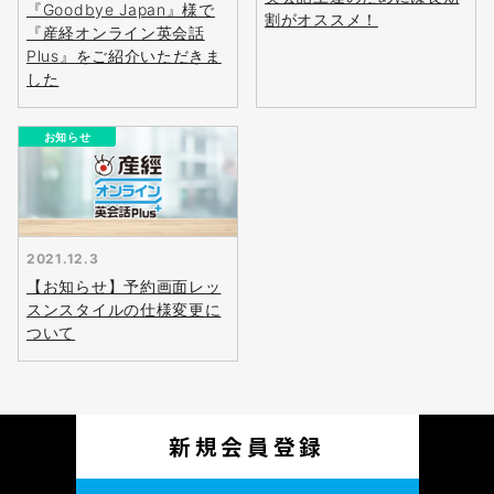
『Goodbye Japan』様で
割がオススメ！
『産経オンライン英会話
Plus』をご紹介いただきま
した
お知らせ
無料
会員登録
2021.12.3
【お知らせ】予約画面レッ
スンスタイルの仕様変更に
ついて
新規会員登録