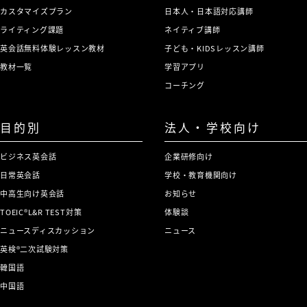
カスタマイズプラン
日本人・日本語対応講師
ライティング課題
ネイティブ講師
英会話無料体験レッスン教材
子ども・KIDSレッスン講師
教材一覧
学習アプリ
コーチング
目的別
法人・学校向け
ビジネス英会話
企業研修向け
日常英会話
学校・教育機関向け
中高生向け英会話
お知らせ
TOEIC®L&R TEST対策
体験談
ニュースディスカッション
ニュース
英検®二次試験対策
韓国語
中国語