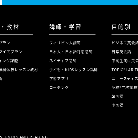
・教材
講師・学習
目的別
プラン
フィリピン人講師
ビジネス英会
マイズプラン
日本人・日本語対応講師
日常英会話
ィング課題
ネイティブ講師
中高生向け英
無料体験レッスン教材
子ども・KIDSレッスン講師
TOEIC®L&R 
覧
学習アプリ
ニュースディ
コーチング
英検®二次試験
韓国語
中国語
LISTENING AND READING.