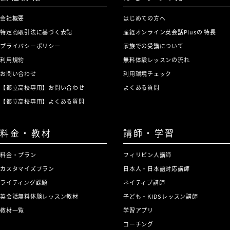
会社概要
はじめての方へ
特定商取引法に基づく表記
産経オンライン英会話Plusの 特長
プライバシーポリシー
家族での受講について
利用規約
無料体験レッスンの流れ
お問い合わせ
利用環境チェック
【都立高校専用】お問い合わせ
よくある質問
【都立高校専用】よくある質問
料金・教材
講師・学習
料金・プラン
フィリピン人講師
カスタマイズプラン
日本人・日本語対応講師
ライティング課題
ネイティブ講師
英会話無料体験レッスン教材
子ども・KIDSレッスン講師
教材一覧
学習アプリ
コーチング