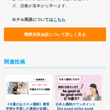
ズ、語彙が基本から学べます。
ホテル英語については
こちら
職業別英会話について詳しく見る
関連投稿
《今週のおススメ講師》教育
日本人講師のワンポイント
学部を卒業した講師が在籍し
【be good at/be good