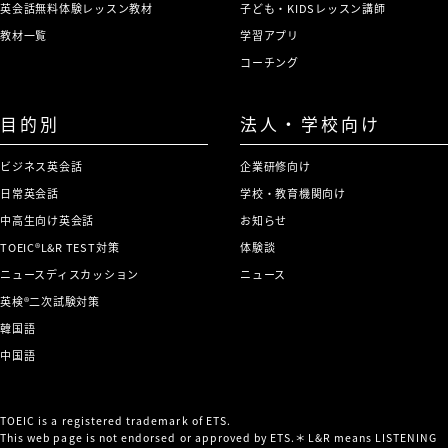
英会話無料体験レッスン教材
子ども・KIDSレッスン講師
教材一覧
学習アプリ
コーチング
目的別
法人・学校向け
ビジネス英会話
企業研修向け
日常英会話
学校・教育機関向け
中高生向け英会話
お知らせ
TOEIC®L&R TEST対策
体験談
ニュースディスカッション
ニュース
英検®二次試験対策
韓国語
中国語
TOEIC is a registered trademark of ETS.
This web page is not endorsed or approved by ETS.＊L&R means LISTENING