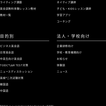
ライティング課題
ネイティブ講師
英会話無料体験レッスン教材
子ども・KIDSレッスン講師
教材一覧
学習アプリ
コーチング
目的別
法人・学校向け
ビジネス英会話
企業研修向け
日常英会話
学校・教育機関向け
中高生向け英会話
お知らせ
TOEIC®L&R TEST対策
体験談
ニュースディスカッション
ニュース
英検®二次試験対策
韓国語
中国語