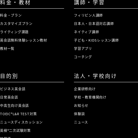
料金・教材
講師・学習
料金・プラン
フィリピン人講師
カスタマイズプラン
日本人・日本語対応講師
ライティング課題
ネイティブ講師
英会話無料体験レッスン教材
子ども・KIDSレッスン講師
教材一覧
学習アプリ
コーチング
目的別
法人・学校向け
ビジネス英会話
企業研修向け
日常英会話
学校・教育機関向け
中高生向け英会話
お知らせ
TOEIC®L&R TEST対策
体験談
ニュースディスカッション
ニュース
英検®二次試験対策