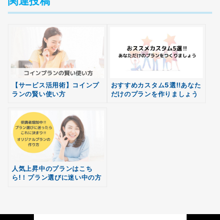
関連投稿
【サービス活用術】コインプ
おすすめカスタム5選‼あなた
ランの賢い使い方
だけのプランを作りましょう
無料
会員登録
人気上昇中のプランはこち
ら!！プラン選びに迷い中の方
へ