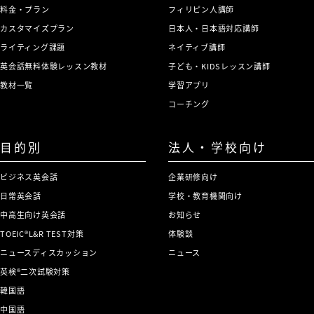
料金・プラン
フィリピン人講師
カスタマイズプラン
日本人・日本語対応講師
ライティング課題
ネイティブ講師
英会話無料体験レッスン教材
子ども・KIDSレッスン講師
教材一覧
学習アプリ
コーチング
目的別
法人・学校向け
ビジネス英会話
企業研修向け
日常英会話
学校・教育機関向け
中高生向け英会話
お知らせ
TOEIC®L&R TEST対策
体験談
ニュースディスカッション
ニュース
英検®二次試験対策
韓国語
中国語