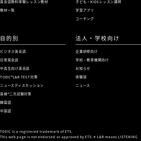
英会話無料体験レッスン教材
子ども・KIDSレッスン講師
教材一覧
学習アプリ
コーチング
目的別
法人・学校向け
ビジネス英会話
企業研修向け
日常英会話
学校・教育機関向け
中高生向け英会話
お知らせ
TOEIC®L&R TEST対策
体験談
ニュースディスカッション
ニュース
英検®二次試験対策
韓国語
中国語
TOEIC is a registered trademark of ETS.
This web page is not endorsed or approved by ETS.＊L&R means LISTENING