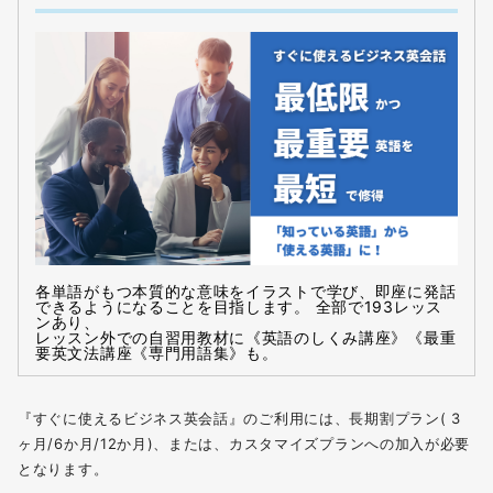
各単語がもつ本質的な意味をイラストで学び、即座に発話
できるようになることを目指します。 全部で193レッス
ンあり、
レッスン外での自習用教材に《英語のしくみ講座》《最重
要英文法講座《専門用語集》も。
『すぐに使えるビジネス英会話』のご利用には、長期割プラン( 3
ヶ月/6か月/12か月)、または、カスタマイズプランへの加入が必要
となります。