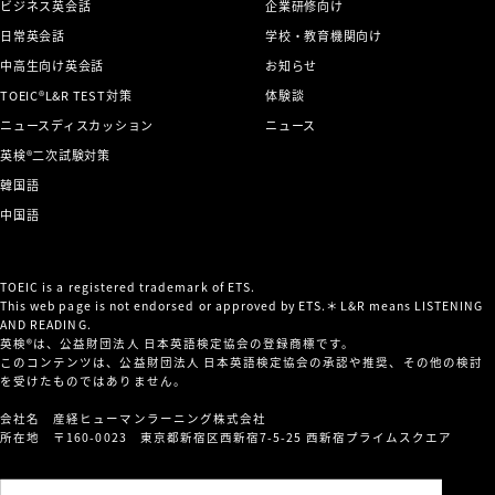
ビジネス英会話
企業研修向け
日常英会話
学校・教育機関向け
中高生向け英会話
お知らせ
TOEIC®L&R TEST対策
体験談
ニュースディスカッション
ニュース
英検®二次試験対策
韓国語
中国語
TOEIC is a registered trademark of ETS.
This web page is not endorsed or approved by ETS.＊L&R means LISTENING
AND READING.
英検®は、公益財団法人 日本英語検定協会の登録商標です。
このコンテンツは、公益財団法人 日本英語検定協会の承認や推奨、その他の検討
を受けたものではありません。
会社名 産経ヒューマンラーニング株式会社
所在地 〒160-0023 東京都新宿区西新宿7-5-25 西新宿プライムスクエア