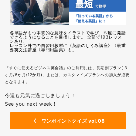
各単語がもつ本質的な意味をイラストで学び、即座に発話
できるようになることを目指します。 全部で193レッス
ンあり、
レッスン外での自習用教材に《英語のしくみ講座》《最重
要英文法講座《専門用語集》も。
『すぐに使えるビジネス英会話』のご利用には、長期割プラン( 3
ヶ月/6か月/12か月)、または、カスタマイズプランへの加入が必要
となります。
今週も元気に過ごしましょう！
See you next week！
《
ワンポイントクイズ vol.08