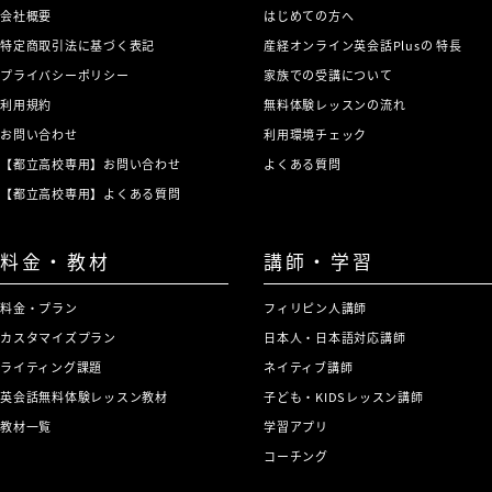
会社概要
はじめての方へ
特定商取引法に基づく表記
産経オンライン英会話Plusの 特長
プライバシーポリシー
家族での受講について
利用規約
無料体験レッスンの流れ
お問い合わせ
利用環境チェック
【都立高校専用】お問い合わせ
よくある質問
【都立高校専用】よくある質問
料金・教材
講師・学習
料金・プラン
フィリピン人講師
カスタマイズプラン
日本人・日本語対応講師
ライティング課題
ネイティブ講師
英会話無料体験レッスン教材
子ども・KIDSレッスン講師
教材一覧
学習アプリ
コーチング