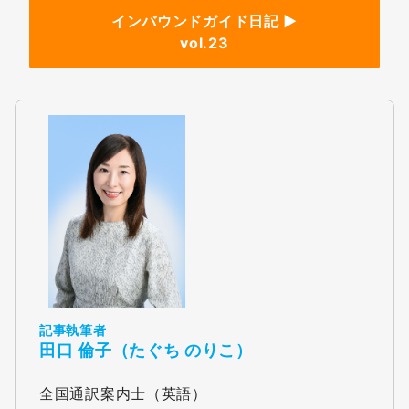
インバウンドガイド日記
►
vol.
23
記事執筆者
田口 倫子（たぐち のりこ）
全国通訳案内士（英語）