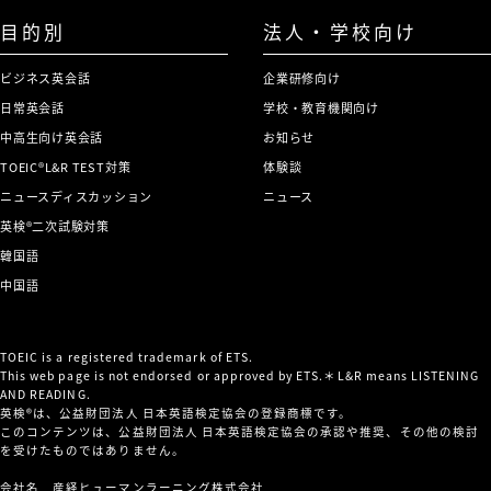
目的別
法人・学校向け
ビジネス英会話
企業研修向け
日常英会話
学校・教育機関向け
中高生向け英会話
お知らせ
TOEIC®L&R TEST対策
体験談
ニュースディスカッション
ニュース
英検®二次試験対策
韓国語
中国語
TOEIC is a registered trademark of ETS.
This web page is not endorsed or approved by ETS.＊L&R means LISTENING
AND READING.
英検®は、公益財団法人 日本英語検定協会の登録商標です。
このコンテンツは、公益財団法人 日本英語検定協会の承認や推奨、その他の検討
を受けたものではありません。
会社名 産経ヒューマンラーニング株式会社