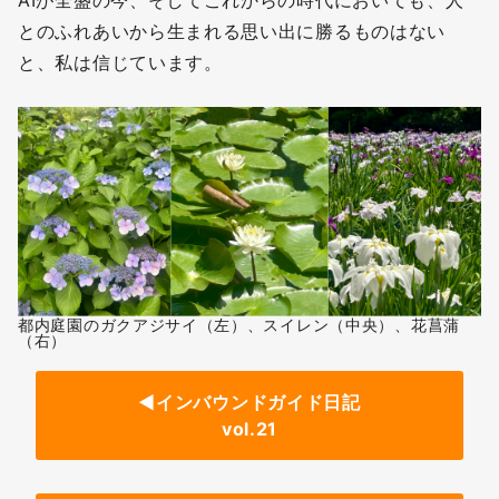
AIが全盛の今、そしてこれからの時代においても、人
とのふれあいから生まれる思い出に勝るものはない
と、私は信じています。
都内庭園のガクアジサイ（左）、スイレン（中央）、花菖蒲
（右）
◄
インバウンドガイド日記
vol.
21