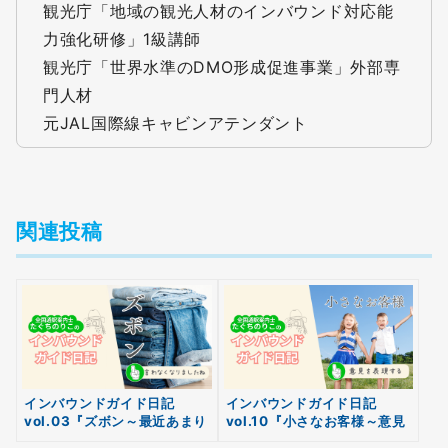
観光庁「地域の観光人材のインバウンド対応能
力強化研修」1級講師
観光庁「世界水準のDMO形成促進事業」外部専
門人材
元JAL国際線キャビンアテンダント
関連投稿
インバウンドガイド日記
インバウンドガイド日記
vol.03『ズボン～最近あまり
vol.10『小さなお客様～意見
無料
言わなくなりましたね～』
を表現する～』
会員登録