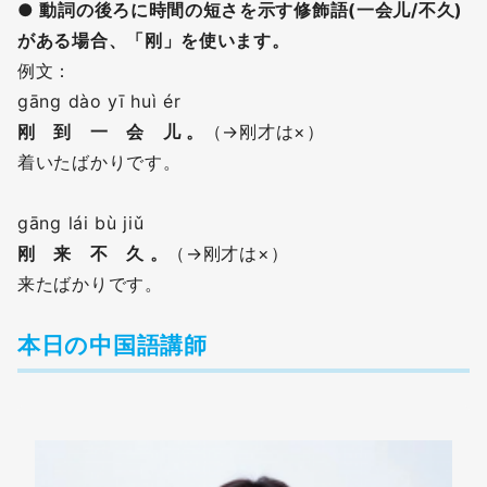
● 動詞の後ろに時間の短さを示す修飾語(一会儿/不久)
がある場合、「刚」を使います。
例文：
gāng dào yī huì ér
刚 到 一 会 儿 。
（→刚才は×）
着いたばかりです。
gāng lái bù jiǔ
刚 来 不 久 。
（→刚才は×）
来たばかりです。
本日の中国語講師