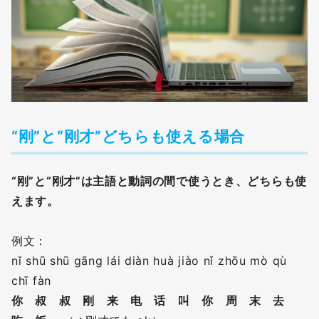
“刚”と“刚才”どちらも使える場合
“刚”と“刚才”は主語と動詞の間で使うとき、どちらも使
えます。
例文：
nǐ shū shū gāng lái diàn huà jiào nǐ zhōu mò qù
chī fàn
你 叔 叔 刚 来 电 话 叫 你 周 末 去