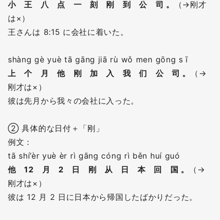
小 王 八 点 一 刻 刚 到 公 司 。
（→刚才
は×）
王さんは 8:15 に会社に着いた。
shàng gè yuè tā gāng jiā rù wǒ men gōng s ī
上 个 月 他 刚 加 入 我 们 公 司 。
（→
刚才は×）
彼は先月から我々の会社に入った。
② 具体的な日付＋「刚」
例文：
tā shí’èr yuè èr rì gāng cóng rì běn huí guó
他 12 月 2 日 刚 从 日 本 回 国 。
（→
刚才は×）
彼は 12 月 2 日に日本から帰国したばかりだった。