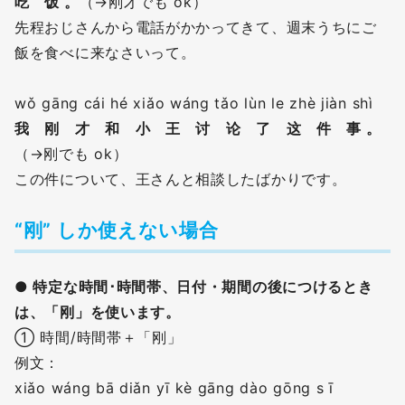
吃 饭 。
（→刚才でも ok）
先程おじさんから電話がかかってきて、週末うちにご
飯を食べに来なさいって。
wǒ gāng cái hé xiǎo wáng tǎo lùn le zhè jiàn shì
我 刚 才 和 小 王 讨 论 了 这 件 事 。
（→刚でも ok）
この件について、王さんと相談したばかりです。
“刚” しか使えない場合
● 特定な時間･時間帯、日付・期間の後につけるとき
は、「刚」を使います。
① 時間/時間帯＋「刚」
例文：
xiǎo wáng bā diǎn yī kè gāng dào gōng s ī