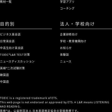
教材一覧
学習アプリ
コーチング
目的別
法人・学校向け
ビジネス英会話
企業研修向け
日常英会話
学校・教育機関向け
中高生向け英会話
お知らせ
TOEIC®L&R TEST対策
体験談
ニュースディスカッション
ニュース
英検®二次試験対策
韓国語
中国語
TOEIC is a registered trademark of ETS.
This web page is not endorsed or approved by ETS.＊L&R means LISTENING
AND READING.
英検®は、公益財団法人 日本英語検定協会の登録商標です。