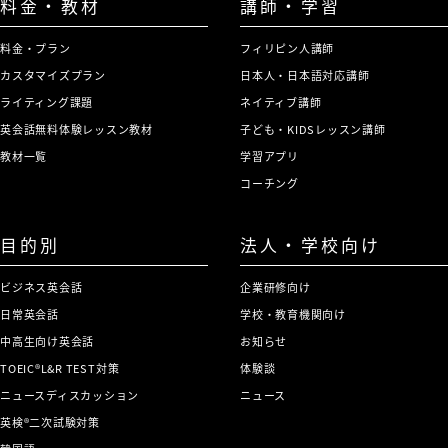
料金・教材
講師・学習
料金・プラン
フィリピン人講師
カスタマイズプラン
日本人・日本語対応講師
ライティング課題
ネイティブ講師
英会話無料体験レッスン教材
子ども・KIDSレッスン講師
教材一覧
学習アプリ
コーチング
目的別
法人・学校向け
ビジネス英会話
企業研修向け
日常英会話
学校・教育機関向け
中高生向け英会話
お知らせ
TOEIC®L&R TEST対策
体験談
ニュースディスカッション
ニュース
英検®二次試験対策