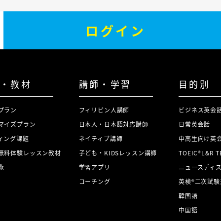
ログイン
・教材
講師・学習
目的別
プラン
フィリピン人講師
ビジネス英会
マイズプラン
日本人・日本語対応講師
日常英会話
ィング課題
ネイティブ講師
中高生向け英
無料体験レッスン教材
子ども・KIDSレッスン講師
TOEIC®L&R 
覧
学習アプリ
ニュースディ
コーチング
英検®二次試験
韓国語
中国語