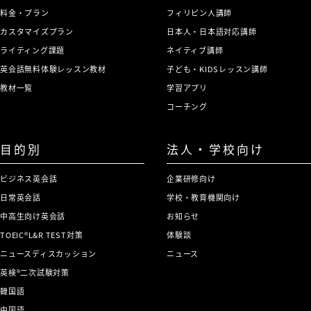
料金・プラン
フィリピン人講師
カスタマイズプラン
日本人・日本語対応講師
ライティング課題
ネイティブ講師
英会話無料体験レッスン教材
子ども・KIDSレッスン講師
教材一覧
学習アプリ
コーチング
目的別
法人・学校向け
ビジネス英会話
企業研修向け
日常英会話
学校・教育機関向け
中高生向け英会話
お知らせ
TOEIC®L&R TEST対策
体験談
ニュースディスカッション
ニュース
英検®二次試験対策
韓国語
中国語