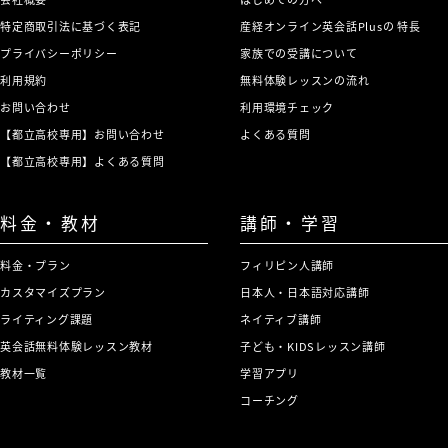
特定商取引法に基づく表記
産経オンライン英会話Plusの 特長
プライバシーポリシー
家族での受講について
利用規約
無料体験レッスンの流れ
お問い合わせ
利用環境チェック
【都立高校専用】お問い合わせ
よくある質問
【都立高校専用】よくある質問
料金・教材
講師・学習
料金・プラン
フィリピン人講師
カスタマイズプラン
日本人・日本語対応講師
ライティング課題
ネイティブ講師
英会話無料体験レッスン教材
子ども・KIDSレッスン講師
教材一覧
学習アプリ
コーチング