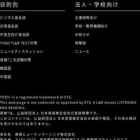
目的別
法人・学校向け
ビジネス英会話
企業研修向け
日常英会話
学校・教育機関向け
中高生向け英会話
お知らせ
TOEIC®L&R TEST対策
体験談
ニュースディスカッション
ニュース
英検®二次試験対策
韓国語
中国語
TOEIC is a registered trademark of ETS.
This web page is not endorsed or approved by ETS.＊L&R means LISTENING
AND READING.
英検®は、公益財団法人 日本英語検定協会の登録商標です。
このコンテンツは、公益財団法人 日本英語検定協会の承認や推奨、その他の検討
を受けたものではありません。
会社名 産経ヒューマンラーニング株式会社
所在地 〒160-0023 東京都新宿区西新宿7-5-25 西新宿プライムスクエア