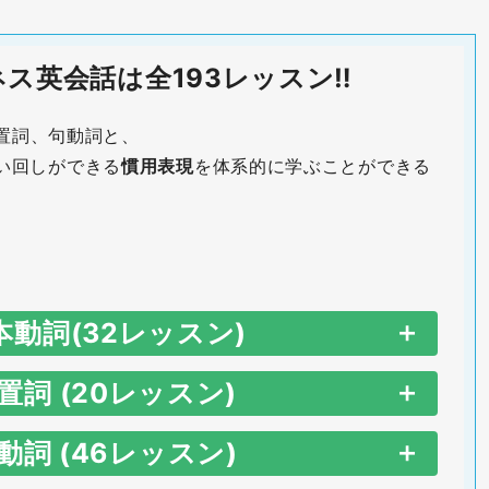
ス英会話は全193レッスン‼
置詞、句動詞と、
い回しができる
慣用表現
を体系的に学ぶことができる
本動詞(32レッスン)
置詞 (20レッスン)
Phrase
動詞 (46レッスン)
Phrase