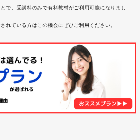
Sorry to interrupt you, but I’m
ことで、受講料のみで有料教材がご利用可能になりまし
I was wondering if you would
verything is on schedule.
Generally speaking, …
our theory won’t hold up under close
not quite following you.
he went swimming last night and caught a bad
like to…
xamination.
討されている方はこの機会にぜひご利用ください。
old.
he flowers are falling off the cherry trees.
Strictly speaking, …
らないと
What does X mean?
Maybe we should…
wo men held up the bank.
 have a train to catch in 30 minutes.
verything is 90 percent off!
Specifically,…
What is the meaning of X?
Why don’t you…?
he food tastes too bad. I can barely hold it
he files caught on fire.
ou’re getting off the subject.
Metaphorically speaking, …
What do you mean by X?
own.
I think you should…
hatever I have is yours.
’m off duty today.
Between you and me, …
How would you define X?
e need to hold our heads down when we walk
I recommend that you…
hrough the door.
 have a problem.
 km off the coast.
感情を表
To my disappointment, …
For example?
If I were you, I would be doing…
ou held the robber down until the police
’ll have him do it.
 met you at the park 10 years ago.
Unfortunately, …
For instance?
howed up.
Have you ever thought about…?
ave it your own way.
t was love at first sight.
Fortunately,…
Like what?
e will hold down a job for more than six
る
No, it’s alright.
onths.