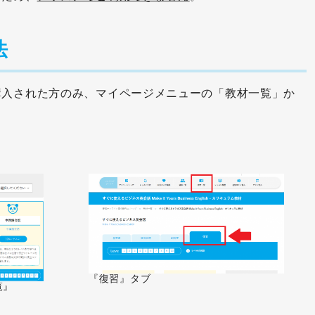
法
購入された方のみ、マイページメニューの「教材一覧」か
『復習』タブ
覧』
』