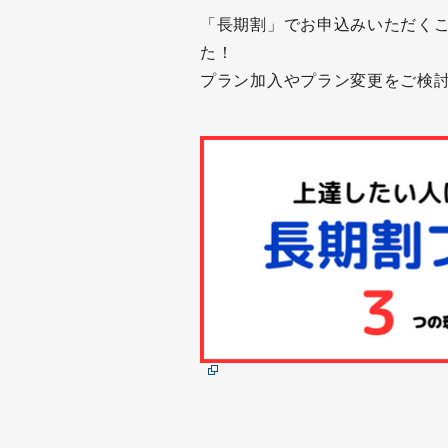
「長期割」でお申込みいただく
3
No way!
E
2
発話の幅や正確さ
Y
た！
S
e
Take a guess.
プラン加入やプラン変更をご検
c
4
off
T
2
語句の意味がわか
T
き
Go away.
I
E
3
ある行為を勧める
4
hold down
T
Way to go!
T
Y
d
4
Easy does it.
5
have
W
I
W
t
Are you OK?
I
7
3
話す内容に関する
3
具体例がほしい
す
Y
I’ll do it later.
I
5
at
I
s
Just curious.
H
I
H
4
申し出・勧めを断
m