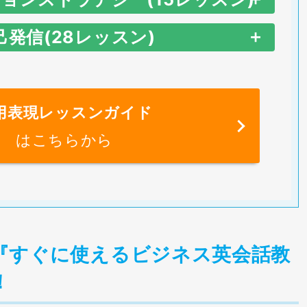
eing out in the sun feels so good.
e
Phrase
 give you our new CEO.
己発信(28レッスン)
here’s no meaning in holding on to the past.
e is out at the moment.
e
Phrase
 don’t get it.
.
t’s hard to keep the business going. I’m holding
らと提
Why don’t you…?
hy don’t you spread them out on the ground
n.
e
Phrase
on’t get me wrong.
Maybe you should….
ut of sight, out of mind.
用表現レッスンガイド
とき
You what?
ome politicians want to hold on to power at
はこちらから
er song really got me.
I think you should…
he gasoline is running out.
I’m sorry. Could you repeat that,
ll costs.
Honestly speaking, …
please?
 got my car repaired.
It would be better if…
ook at these apples on the tree.
an you hold the phone up? So everyone can
Frankly speaking ,…
I’m sorry. I didn’t hear you. What
e in it.
 got married.
ding.
と誘う・
Why don’t we…?
here is a stain on your shirt!
To tell the truth, …
did you say?
he train was held up for an hour.
『すぐに使えるビジネス英会話教
hat 24k gold ruby necklace really caught my
Shall we…?
aybe try sleeping on your side?
Metaphorically speaking, …
I’m sorry, but I’m getting a little
ttention.
 wish this fine weather will hold up for a
！
confused.
?
How about…?
 have some cash on me.
Seriously,
ouple of days.
he door caught my finger.