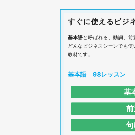
すぐに使えるビジネ
基本語
と呼ばれる、動詞、前
どんなビジネスシーンでも使
教材です。
基本語 98レッスン
基
前
No
word
句
.
No
word