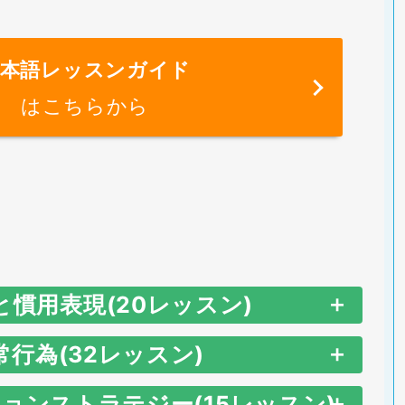
et me take some pictures of the mountains.
Phrase
et me take your temperature.
基本語レッスンガイド
immy’s in the kitchen, cooking us some food.
はこちらから
et’s take a taxi.
here is a woman walking in the rain without an
 dam holds back water.
mbrella.
eems like he took a ring from a jewelry store.
 held back my tears.
hat woman in a white sweater?
 would take them to an amusement park.
e is holding back something from us.
 can only find cattle in the field.
et me give you a hand.
on’t hold back.
he only way to locate us is that we can see
と慣用表現(20レッスン)
hy don’t you give it a kick?
 don’t want to hold you back.
mall hills in the west.
常行為(32レッスン)
ou almost gave me a heart attack.
lease hold on a minute.
hat do you mean you’re in trouble?
Phrase
ョンストラテジー(15レッスン)
ust give me another 20 minutes.
old on to your dogs tight.