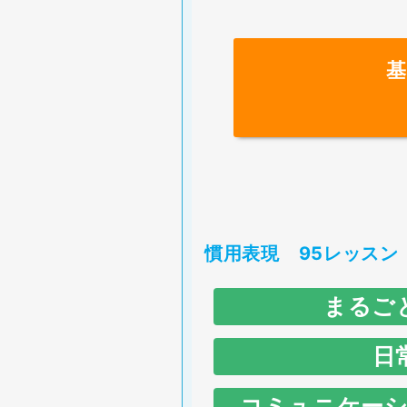
1
take
L
.
No
word
L
1
in
J
.
L
T
1
hold back
A
u
S
I
T
I
H
I
慣用表現 95レッスン
2
give
L
D
T
まるご
W
I
s
日
Y
2
hold on
P
W
No
コミュニケーシ
J
.
H