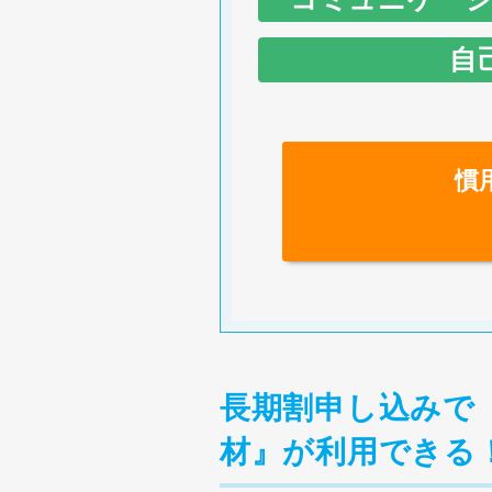
2
out
B
No
Them
I
自
1
Good for you.
.
T
H
No
Them
3
get
I
Give me a break
I
1
相手に何かをした
W
.
o
No
案・助言する
Them
D
Hang in there.
O
慣
1
繰り返しを求める
.
S
H
Here we go!
T
a
1
発話に向かう態度
I
2
Stay with me.
3
on
L
3
hold up
C
b
I
You must be kid
2
一緒にしませんか
T
提案する
T
長期割申し込みで
4
catch
T
There’s no rush.
M
a
I
材』が利用できる
What’s the point
I
c
T