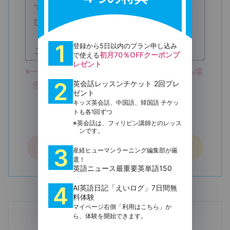
で提供するオンライン英会話サービス並
びにその他関連するサービス（以下、
「本サービス」といいます）を利用する
1
登録から5日以内のプラン申し込み
ことに関して、以下のとおり利用規約
初月70％OFFクーポンプ
で使える
レゼント
（以下、「本利用規約」といいます）を
※一番下までお読みいただきご同意いただける場
定めます。利用を希望する者は、必ず本
2
英会話レッスンチケット 2回プレ
合、同意して進むボタンを押してください。
ゼント
利用規約を本サービス利用前によく読む
キッズ英会話、中国語、韓国語 チケッ
プライバシーポリシー
ものとし、本サービスを利用する時点で
トも各1回ずつ
をお読みください。
本利用規約の内容を承諾したものとみな
※英会話は、フィリピン講師とのレッス
ンです。
します。
同意して進む
3
産経ヒューマンラーニング編集部が厳
定義
選！
英語ニュース最重要英単語150
4
第1条
AI英語日記「えいログ」7日間無
料体験
マイページ右側「利用はこちら」か
本利用規約において使用する用語を、以
ら、体験を開始できます。
既に会員の方はこちら
下のとおり定義します。