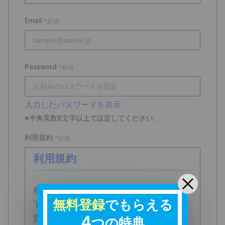
Email
*必須
Password
*必須
入力したパスワードを表示
※半角英数8文字以上で設定してください。
利用規約
*必須
利用規約
産経ヒューマンラーニング株式会社（以
無料登録
でもらえる
下、「当社」といいます）は、当社が運
4
営する「産経オンライン英会話Plus」上
つの特典