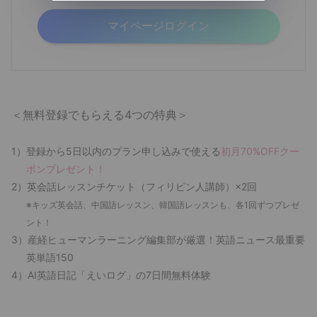
マイページログイン
「会員」とは、本サービスを利用する
ため、当社サイト
（https://human.sankei.co.jp）にお
いて当社が指定するメールアドレス、
ID、パスワード等のログイン情報及び
＜無料登録でもらえる4つの特典＞
本サービスの利用に必要な情報を登録
し、アカウントを当社から付与された
1）登録から5日以内のプラン申し込みで使える
初月70%OFFクー
者、及び当社が会員と独立して決済す
ポンプレゼント！
ることを承諾したサブアカウントの利
2）英会話レッスンチケット（フィリピン人講師）×2回
用者をいいます。
※キッズ英会話、中国語レッスン、韓国語レッスンも、各1回ずつプレゼ
ント！
「サブアカウント」とは、アカウント
3）産経ヒューマンラーニング編集部が厳選！英語ニュース最重要
を持った会員が、第3条第7項に定める
英単語150
範囲内の家族もしくは会員が所属する
4）AI英語日記「えいログ」の7日間無料体験
会社の社員・職員の各人が保有するメ
ールアドレス、ID、パスワード等のロ