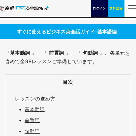
ログイン
無料登録
すぐに使えるビジネス英会話ガイド-基本語編-
『
基本動詞
』、『
前置詞
』、『
句動詞
』、各単元を
含めて全98レッスンご準備しています。
目次
レッスンの進め方
基本動詞
前置詞
句動詞