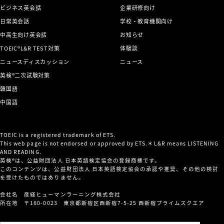
ビジネス英会話
企業研修向け
日常英会話
学校・教育機関向け
中高生向け英会話
お知らせ
TOEIC®L&R TEST対策
体験談
ニュースディスカッション
ニュース
英検®二次試験対策
韓国語
中国語
TOEIC is a registered trademark of ETS.
This web page is not endorsed or approved by ETS.＊L&R means LISTENING
AND READING.
英検®は、公益財団法人 日本英語検定協会の登録商標です。
このコンテンツは、公益財団法人 日本英語検定協会の承認や推奨、その他の検討
を受けたものではありません。
会社名 産経ヒューマンラーニング株式会社
所在地 〒160-0023 東京都新宿区西新宿7-5-25 西新宿プライムスクエア