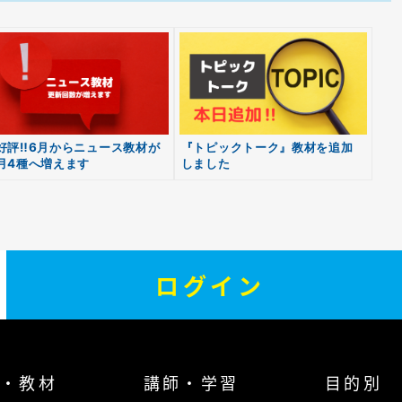
好評‼6月からニュース教材が
『トピックトーク』教材を追加
月4種へ増えます
しました
ログイン
・教材
講師・学習
目的別