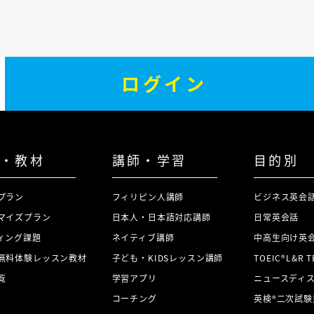
ログイン
・教材
講師・学習
目的別
プラン
フィリピン人講師
ビジネス英会
マイズプラン
日本人・日本語対応講師
日常英会話
ィング課題
ネイティブ講師
中高生向け英
無料体験レッスン教材
子ども・KIDSレッスン講師
TOEIC®L&R 
覧
学習アプリ
ニュースディ
コーチング
英検®二次試験