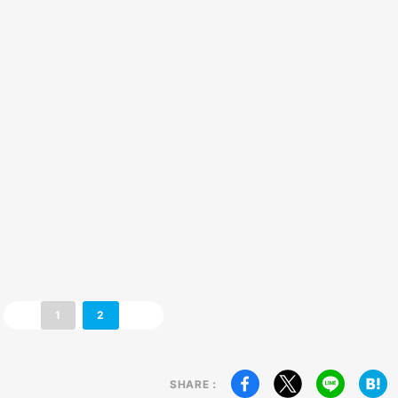
1
2
SHARE：