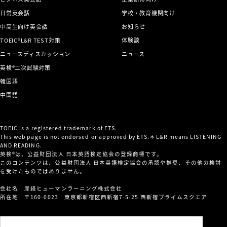
日常英会話
学校・教育機関向け
中高生向け英会話
お知らせ
TOEIC®L&R TEST対策
体験談
ニュースディスカッション
ニュース
英検®二次試験対策
韓国語
中国語
TOEIC is a registered trademark of ETS.
This web page is not endorsed or approved by ETS.＊L&R means LISTENING
AND READING.
英検®は、公益財団法人 日本英語検定協会の登録商標です。
このコンテンツは、公益財団法人 日本英語検定協会の承認や推奨、その他の検討
を受けたものではありません。
会社名 産経ヒューマンラーニング株式会社
所在地 〒160-0023 東京都新宿区西新宿7-5-25 西新宿プライムスクエア