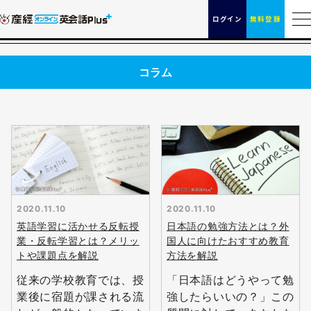
ログイン
無料登録
コラム
2020.11.10
2020.11.10
英語学習に活かせる反転授
日本語の勉強方法とは？外
業・反転学習とは？メリッ
国人に向けたおすすめ教育
トや課題点を解説
方法を解説
従来の学校教育では、授
「日本語はどうやって勉
業後に宿題が課される流
強したらいいの？」この