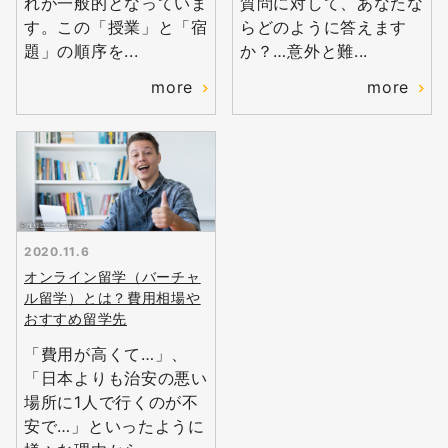
れが一般的となっていま
質問に対して、あなたな
す。この「授業」と「宿
らどのように答えます
題」の順序を...
か？…意外と難...
more
more
2020.11.6
オンライン留学（バーチャ
ル留学）とは？費用相場や
おすすめ留学先
「費用が高くて…」、
無料
会員登録
「日本よりも治安の悪い
場所に1人で行くのが不
安で…」といったように